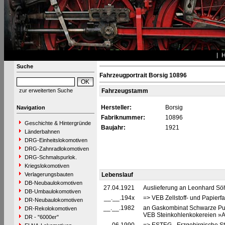
Suche
Fahrzeugportrait Borsig 10896
zur erweiterten Suche
Fahrzeugstamm
Hersteller:
Borsig
Navigation
Fabriknummer:
10896
Geschichte & Hintergründe
Baujahr:
1921
Länderbahnen
DRG-Einheitslokomotiven
DRG-Zahnradlokomotiven
DRG-Schmalspurlok.
Kriegslokomotiven
Verlagerungsbauten
Lebenslauf
DB-Neubaulokomotiven
27.04.1921
Auslieferung an Leonhard Söh
DB-Umbaulokomotiven
__.__.194x
=> VEB Zellstoff- und Papierf
DR-Neubaulokomotiven
__.__.1982
an Gaskombinat Schwarze P
DR-Rekolokomotiven
VEB Steinkohlenkokereien »A
DR - "6000er"