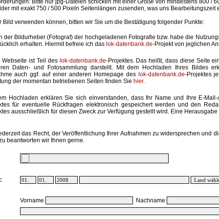
rderungen: Bitte nur jpg-Dateien schicken mit einer Größe von mindestens 800 / 6
lder mit exakt 750 / 500 Pixeln Seitenlängen zusenden, was uns Bearbeitungszeit 
hr Bild verwenden können, bitten wir Sie um die Bestätigung folgender Punkte:
in der Bildurheber (Fotograf) der hochgeladenen Fotografie bzw. habe die Nutzun
ücklich erhalten. Hiermit befreie ich das
lok-datenbank.de
-Projekt von jeglichen A
 Webseite ist Teil des
lok-datenbank.de
-Projektes. Das heißt, dass diese Seite ei
ren Daten- und Fotosammlung darstellt. Mit dem Hochladen Ihres Bildes erk
ahme auch ggf. auf einer anderen Homepage des
lok-datenbank.de
-Projektes j
stung der momentan betriebenen Seiten finden Sie
hier
.
em Hochladen erklären Sie sich einverstanden, dass Ihr Name und Ihre E-Mail
ktes für eventuelle Rückfragen elektronisch gespeichert werden und den Red
ktes ausschließlich für diesen Zweck zur Verfügung gestellt wird. Eine Herausgabe an
ederzeit das Recht, der Veröffentlichung Ihrer Aufnahmen zu widersprechen und di
zu beantworten wir Ihnen gerne.
:
Vorname
Nachname