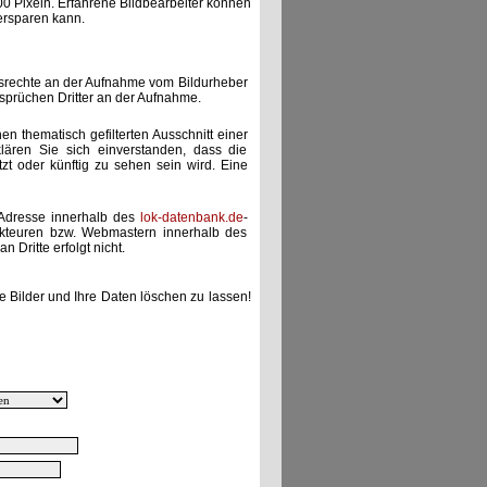
00 Pixeln. Erfahrene Bildbearbeiter können
ersparen kann.
gsrechte an der Aufnahme vom Bildurheber
nsprüchen Dritter an der Aufnahme.
nen thematisch gefilterten Ausschnitt einer
lären Sie sich einverstanden, dass die
etzt oder künftig zu sehen sein wird. Eine
-Adresse innerhalb des
lok-datenbank.de
-
akteuren bzw. Webmastern innerhalb des
 Dritte erfolgt nicht.
e Bilder und Ihre Daten löschen zu lassen!