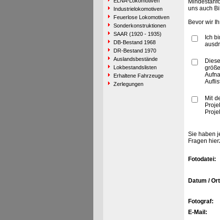
ELNA-Lokomotiven
Mindestanfo
uns auch Bi
Industrielokomotiven
Feuerlose Lokomotiven
Bevor wir I
Sonderkonstruktionen
SAAR (1920 - 1935)
Ich b
DB-Bestand 1968
ausdr
DR-Bestand 1970
Auslandsbestände
Diese
Lokbestandslisten
größe
Aufn
Erhaltene Fahrzeuge
Aufli
Zerlegungen
Mit d
Proje
Proje
Sie haben j
Fragen hier
Fotodatei:
Datum / Ort
Fotograf:
E-Mail: