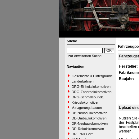
Suche
Fahrzeugpo
zur erweiterten Suche
Fahrzeugs
Hersteller:
Navigation
Fabriknum
Geschichte & Hintergründe
Baujahr:
Länderbahnen
DRG-Einheitslokomotiven
DRG-Zahnradlokomotiven
DRG-Schmalspurlok.
Kriegslokomotiven
Upload ein
Verlagerungsbauten
DB-Neubaulokomotiven
Nutzen Sie 
DB-Umbaulokomotiven
der Festpla
DR-Neubaulokomotiven
bearbeiten 
DR-Rekolokomotiven
werden.
DR - "6000er"