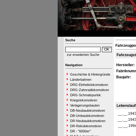
Suche
Fahrzeugpor
zur erweiterten Suche
Fahrzeugs
Hersteller:
Navigation
Fabriknum
Geschichte & Hintergründe
Baujahr:
Länderbahnen
DRG-Einheitslokomotiven
DRG-Zahnradlokomotiven
DRG-Schmalspurlok.
Kriegslokomotiven
Verlagerungsbauten
Lebenslauf
DB-Neubaulokomotiven
__.__.194
DB-Umbaulokomotiven
__.__.194
DR-Neubaulokomotiven
__.__.199
DR-Rekolokomotiven
DR - "6000er"