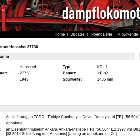
Home
Updates
Typengalerie
Mitwirkende
trait Henschel 27738
tamm
Henschel
Typ:
KDL 1
mer:
27738
Bauart:
1'E-h2
1943
Spurweite:
1435 mm
3
Auslieferung an TCDD - Türkiye Cumhuriyeti Devlet Demiryollari [TR] "56.504"
3
Abnahme
x
an Eisenbahnmuseum Ankara, Ankara-Maltepe [TR] "56.504" [12.1997 vh] [08.
[03.2014 Schließung des Museums] [Umzug an unbekannten Ort]