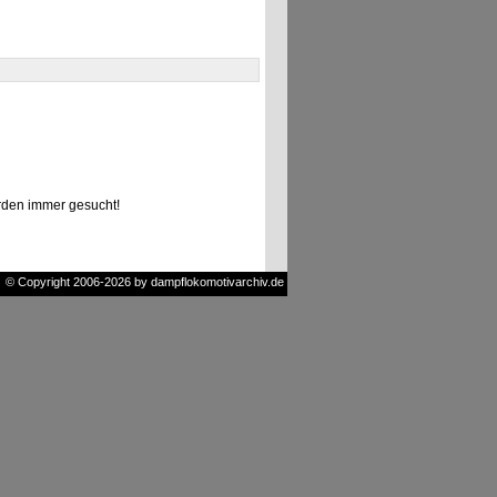
den immer gesucht!
© Copyright 2006-2026 by dampflokomotivarchiv.de