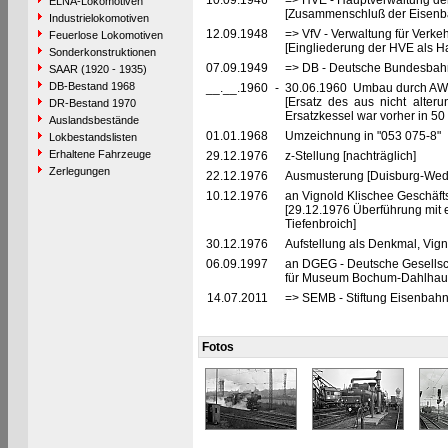
10.09.1946
=> HVE - Hauptverwaltung de
ELNA-Lokomotiven
[Zusammenschluß der Eisenba
Industrielokomotiven
12.09.1948
=> VfV - Verwaltung für Verke
Feuerlose Lokomotiven
[Eingliederung der HVE als Ha
Sonderkonstruktionen
07.09.1949
=> DB - Deutsche Bundesbah
SAAR (1920 - 1935)
DB-Bestand 1968
__.__.1960
-
30.06.1960 Umbau durch AW
[Ersatz des aus nicht alter
DR-Bestand 1970
Ersatzkessel war vorher in 50
Auslandsbestände
01.01.1968
Umzeichnung in "053 075-8"
Lokbestandslisten
Erhaltene Fahrzeuge
29.12.1976
z-Stellung [nachträglich]
Zerlegungen
22.12.1976
Ausmusterung [Duisburg-Weda
10.12.1976
an Vignold Klischee Geschäfts
[29.12.1976 Überführung mit e
Tiefenbroich]
30.12.1976
Aufstellung als Denkmal, Vign
06.09.1997
an DGEG - Deutsche Gesellsch
für Museum Bochum-Dahlhaus
14.07.2011
=> SEMB - Stiftung Eisenba
Fotos