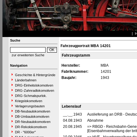
Suche
Fahrzeugportrait MBA 14201
zur erweiterten Suche
Fahrzeugstamm
Hersteller:
MBA
Navigation
Fabriknummer:
14201
Geschichte & Hintergründe
Baujahr:
1943
Länderbahnen
DRG-Einheitslokomotiven
DRG-Zahnradlokomotiven
DRG-Schmalspurlok.
Kriegslokomotiven
Verlagerungsbauten
Lebenslauf
DB-Neubaulokomotiven
__.__.1943
Auslieferung an DRB - Deuts
DB-Umbaulokomotiven
04.08.1943
Abnahme
DR-Neubaulokomotiven
20.08.1945
=> RBGD - Reichsbahn-General
DR-Rekolokomotiven
[Eisenbahnverwaltung der brit
DR - "6000er"