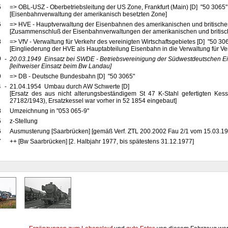
5
=> OBL-USZ - Oberbetriebsleitung der US Zone, Frankfurt (Main) [D] "50 3065
[Eisenbahnverwaltung der amerikanisch besetzten Zone]
6
=> HVE - Hauptverwaltung der Eisenbahnen des amerikanischen und britische
[Zusammenschluß der Eisenbahnverwaltungen der amerikanischen und britis
8
=> VfV - Verwaltung für Verkehr des vereinigten Wirtschaftsgebietes [D] "50 30
[Eingliederung der HVE als Hauptabteilung Eisenbahn in die Verwaltung für Ve
9
-
20.03.1949
Einsatz bei SWDE - Betriebsvereinigung der Südwestdeutschen E
[leihweiser Einsatz beim Bw Landau]
9
=> DB - Deutsche Bundesbahn [D] "50 3065"
4
-
21.04.1954 Umbau durch AW Schwerte [D]
[Ersatz des aus nicht alterungsbeständigem St 47 K-Stahl gefertigten Kes
27182/1943), Ersatzkessel war vorher in 52 1854 eingebaut]
8
Umzeichnung in "053 065-9"
5
z-Stellung
6
Ausmusterung [Saarbrücken] [gemäß Verf. ZTL 200.2002 Fau 2/1 vom 15.03.19
7
++ [Bw Saarbrücken] [2. Halbjahr 1977, bis spätestens 31.12.1977]