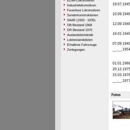
ELNA-Lokomotiven
19.07.194
Industrielokomotiven
Feuerlose Lokomotiven
10.09.194
Sonderkonstruktionen
SAAR (1920 - 1935)
12.09.194
DB-Bestand 1968
DR-Bestand 1970
16.01.194
Auslandsbestände
Lokbestandslisten
07.09.194
Erhaltene Fahrzeuge
__.__.195
Zerlegungen
01.01.196
20.12.197
15.03.197
__.__.197
Fotos