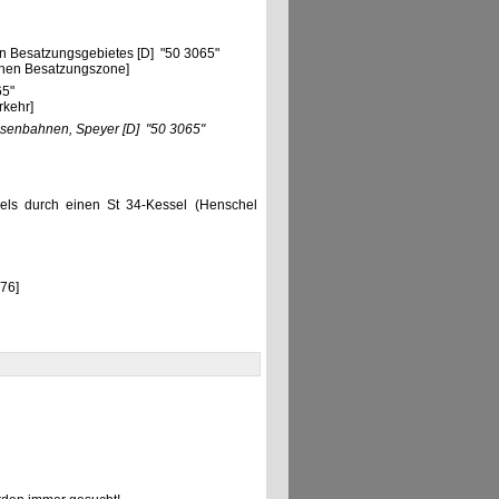
"
n Besatzungsgebietes [D] "50 3065"
chen Besatzungszone]
65"
rkehr]
isenbahnen, Speyer
[D]
"50 3065"
sels durch einen St 34-Kessel (Henschel
76]