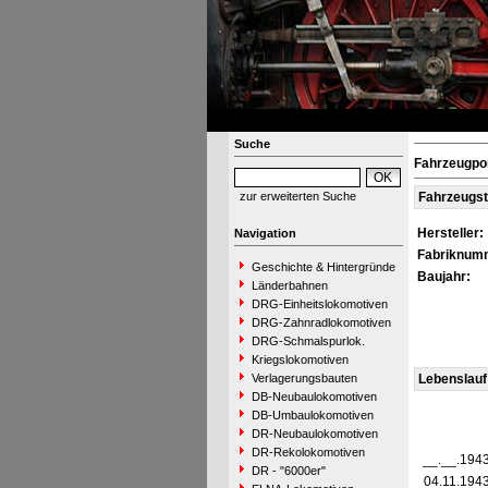
Suche
Fahrzeugpo
zur erweiterten Suche
Fahrzeugs
Hersteller:
Navigation
Fabriknum
Geschichte & Hintergründe
Baujahr:
Länderbahnen
DRG-Einheitslokomotiven
DRG-Zahnradlokomotiven
DRG-Schmalspurlok.
Kriegslokomotiven
Verlagerungsbauten
Lebenslauf
DB-Neubaulokomotiven
DB-Umbaulokomotiven
DR-Neubaulokomotiven
DR-Rekolokomotiven
__.__.194
DR - "6000er"
04.11.194