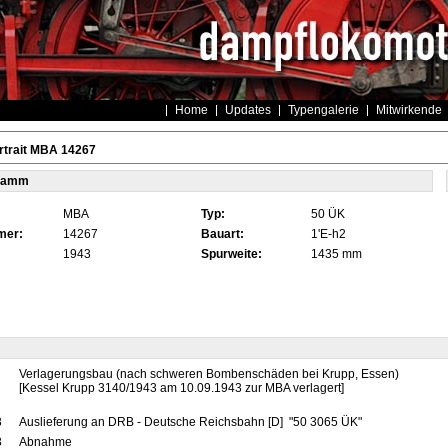
Home
Updates
Typengalerie
Mitwirkende
rtrait MBA 14267
tamm
MBA
Typ:
50 ÜK
mer:
14267
Bauart:
1'E-h2
1943
Spurweite:
1435 mm
Verlagerungsbau (nach schweren Bombenschäden bei Krupp, Essen)
[Kessel Krupp 3140/1943 am 10.09.1943 zur MBA verlagert]
3
Auslieferung an DRB - Deutsche Reichsbahn [D] "50 3065 ÜK"
3
Abnahme