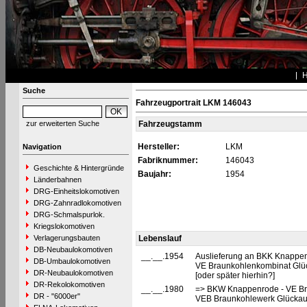
Suche
Fahrzeugportrait LKM 146043
zur erweiterten Suche
Fahrzeugstamm
Hersteller:
LKM
Navigation
Fabriknummer:
146043
Geschichte & Hintergründe
Baujahr:
1954
Länderbahnen
DRG-Einheitslokomotiven
DRG-Zahnradlokomotiven
DRG-Schmalspurlok.
Kriegslokomotiven
Verlagerungsbauten
Lebenslauf
DB-Neubaulokomotiven
__.__.1954
Auslieferung an BKK Knappenr
DB-Umbaulokomotiven
VE Braunkohlenkombinat Glü
DR-Neubaulokomotiven
[oder später hierhin?]
DR-Rekolokomotiven
__.__.1980
=> BKW Knappenrode - VE Br
DR - "6000er"
VEB Braunkohlewerk Glückau