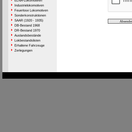
ELNA-Lokomotiven
Industrielokomotiven
Feuerlose Lokomotiven
Sonderkonstruktionen
SAAR (1920 - 1935)
DB-Bestand 1968
DR-Bestand 1970
Auslandsbestände
Lokbestandslisten
Erhaltene Fahrzeuge
Zerlegungen