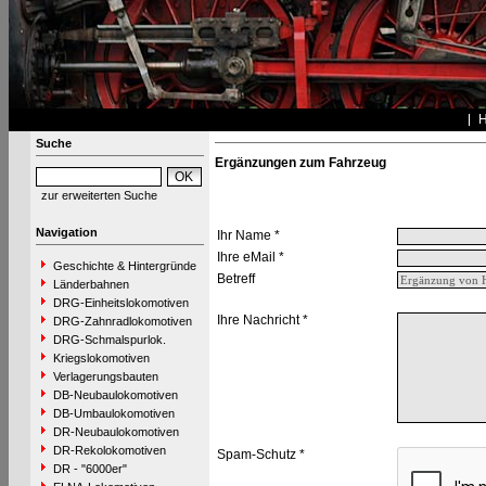
Suche
Ergänzungen zum Fahrzeug
zur erweiterten Suche
Navigation
Ihr Name *
Ihre eMail *
Geschichte & Hintergründe
Betreff
Länderbahnen
DRG-Einheitslokomotiven
Ihre Nachricht *
DRG-Zahnradlokomotiven
DRG-Schmalspurlok.
Kriegslokomotiven
Verlagerungsbauten
DB-Neubaulokomotiven
DB-Umbaulokomotiven
DR-Neubaulokomotiven
DR-Rekolokomotiven
Spam-Schutz *
DR - "6000er"