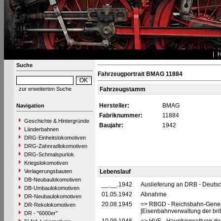
Suche
Fahrzeugportrait BMAG 11884
zur erweiterten Suche
Fahrzeugstamm
Hersteller:
BMAG
Navigation
Fabriknummer:
11884
Geschichte & Hintergründe
Baujahr:
1942
Länderbahnen
DRG-Einheitslokomotiven
DRG-Zahnradlokomotiven
DRG-Schmalspurlok.
Kriegslokomotiven
Verlagerungsbauten
Lebenslauf
DB-Neubaulokomotiven
__.__.1942
Auslieferung an DRB - Deutsc
DB-Umbaulokomotiven
01.05.1942
Abnahme
DR-Neubaulokomotiven
20.08.1945
=> RBGD - Reichsbahn-General
DR-Rekolokomotiven
[Eisenbahnverwaltung der brit
DR - "6000er"