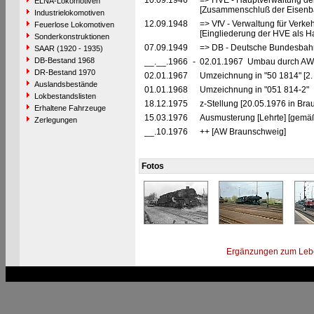
10.09.1946
=> HVE - Hauptverwaltung de
ELNA-Lokomotiven
[Zusammenschluß der Eisenba
Industrielokomotiven
12.09.1948
=> VfV - Verwaltung für Verke
Feuerlose Lokomotiven
[Eingliederung der HVE als Ha
Sonderkonstruktionen
07.09.1949
=> DB - Deutsche Bundesbah
SAAR (1920 - 1935)
DB-Bestand 1968
__.__.1966
-
02.01.1967 Umbau durch AW 
DR-Bestand 1970
02.01.1967
Umzeichnung in "50 1814" [2.
Auslandsbestände
01.01.1968
Umzeichnung in "051 814-2"
Lokbestandslisten
18.12.1975
z-Stellung [20.05.1976 in Bra
Erhaltene Fahrzeuge
15.03.1976
Ausmusterung [Lehrte] [gemäß
Zerlegungen
__.10.1976
++ [AW Braunschweig]
Fotos
Ergänzungen zum Leb