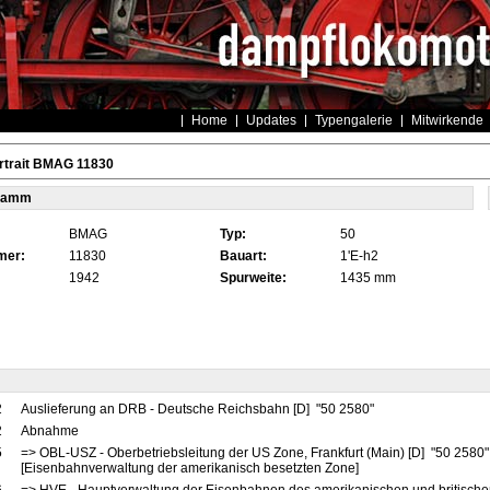
Home
Updates
Typengalerie
Mitwirkende
rtrait BMAG 11830
tamm
BMAG
Typ:
50
mer:
11830
Bauart:
1'E-h2
1942
Spurweite:
1435 mm
2
Auslieferung an DRB - Deutsche Reichsbahn [D] "50 2580"
2
Abnahme
5
=> OBL-USZ - Oberbetriebsleitung der US Zone, Frankfurt (Main) [D] "50 2580
[Eisenbahnverwaltung der amerikanisch besetzten Zone]