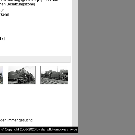
n Besatzungsgebietes [D] "50 2580"
chen Besatzungszone]
80"
rkehr]
17]
den immer gesucht!
© Copyright 2006-2026 by dampflokomotivarchiv.de