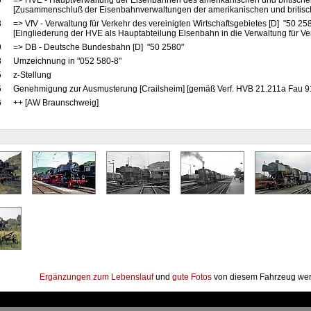
6
=> HVE - Hauptverwaltung der Eisenbahnen des amerikanischen und britische
[Zusammenschluß der Eisenbahnverwaltungen der amerikanischen und britis
8
=> VfV - Verwaltung für Verkehr des vereinigten Wirtschaftsgebietes [D] "50 25
[Eingliederung der HVE als Hauptabteilung Eisenbahn in die Verwaltung für Ve
9
=> DB - Deutsche Bundesbahn [D] "50 2580"
8
Umzeichnung in "052 580-8"
5
z-Stellung
5
Genehmigung zur Ausmusterung [Crailsheim] [gemäß Verf. HVB 21.211a Fau 9
6
++ [AW Braunschweig]
Ergänzungen zum Lebenslauf
und
gute Fotos
von diesem Fahrzeug wer