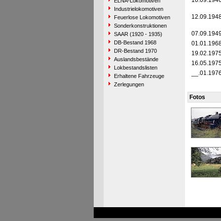
10.09.194
ELNA-Lokomotiven
Industrielokomotiven
12.09.194
Feuerlose Lokomotiven
Sonderkonstruktionen
07.09.194
SAAR (1920 - 1935)
DB-Bestand 1968
01.01.196
DR-Bestand 1970
19.02.197
Auslandsbestände
16.05.197
Lokbestandslisten
__.01.197
Erhaltene Fahrzeuge
Zerlegungen
Fotos