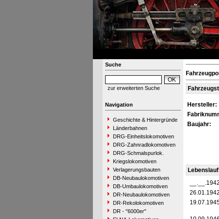
Suche
Fahrzeugpo
zur erweiterten Suche
Fahrzeugs
Hersteller:
Navigation
Fabriknum
Geschichte & Hintergründe
Baujahr:
Länderbahnen
DRG-Einheitslokomotiven
DRG-Zahnradlokomotiven
DRG-Schmalspurlok.
Kriegslokomotiven
Verlagerungsbauten
Lebenslauf
DB-Neubaulokomotiven
__.__.194
DB-Umbaulokomotiven
26.01.194
DR-Neubaulokomotiven
19.07.194
DR-Rekolokomotiven
DR - "6000er"