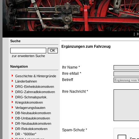
Suche
Ergänzungen zum Fahrzeug
zur erweiterten Suche
Navigation
Ihr Name *
Ihre eMail *
Geschichte & Hintergründe
Betreff
Länderbahnen
DRG-Einheitslokomotiven
Ihre Nachricht *
DRG-Zahnradlokomotiven
DRG-Schmalspurlok.
Kriegslokomotiven
Verlagerungsbauten
DB-Neubaulokomotiven
DB-Umbaulokomotiven
DR-Neubaulokomotiven
DR-Rekolokomotiven
Spam-Schutz *
DR - "6000er"