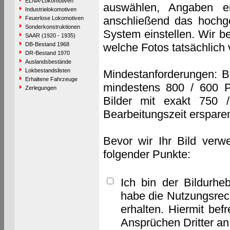
ELNA-Lokomotiven
auswählen, Angaben e
Industrielokomotiven
anschließend das hochge
Feuerlose Lokomotiven
Sonderkonstruktionen
System einstellen. Wir b
SAAR (1920 - 1935)
DB-Bestand 1968
welche Fotos tatsächlich
DR-Bestand 1970
Auslandsbestände
Lokbestandslisten
Mindestanforderungen: B
Erhaltene Fahrzeuge
mindestens 800 / 600 P
Zerlegungen
Bilder mit exakt 750 
Bearbeitungszeit erspare
Bevor wir Ihr Bild verw
folgender Punkte:
Ich bin der Bildurhe
habe die Nutzungsrec
erhalten. Hiermit bef
Ansprüchen Dritter a