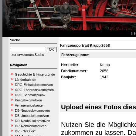
Suche
Fahrzeugportrait Krupp 2658
zur erweiterten Suche
Fahrzeugstamm
Hersteller:
Krupp
Navigation
Fabriknummer:
2658
Geschichte & Hintergründe
Baujahr:
1942
Länderbahnen
DRG-Einheitslokomotiven
DRG-Zahnradlokomotiven
DRG-Schmalspurlok.
Kriegslokomotiven
Upload eines Fotos die
Verlagerungsbauten
DB-Neubaulokomotiven
DB-Umbaulokomotiven
DR-Neubaulokomotiven
Nutzen Sie die Möglichke
DR-Rekolokomotiven
zukommen zu lassen. Das 
DR - "6000er"