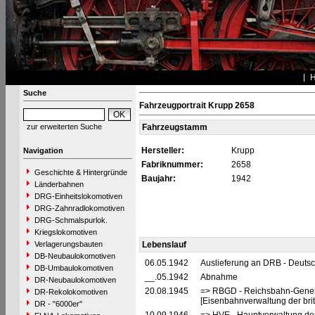
Suche
Fahrzeugportrait Krupp 2658
zur erweiterten Suche
Fahrzeugstamm
Hersteller:
Krupp
Navigation
Fabriknummer:
2658
Geschichte & Hintergründe
Baujahr:
1942
Länderbahnen
DRG-Einheitslokomotiven
DRG-Zahnradlokomotiven
DRG-Schmalspurlok.
Kriegslokomotiven
Verlagerungsbauten
Lebenslauf
DB-Neubaulokomotiven
06.05.1942
Auslieferung an DRB - Deuts
DB-Umbaulokomotiven
__.05.1942
Abnahme
DR-Neubaulokomotiven
20.08.1945
=> RBGD - Reichsbahn-General
DR-Rekolokomotiven
[Eisenbahnverwaltung der brit
DR - "6000er"