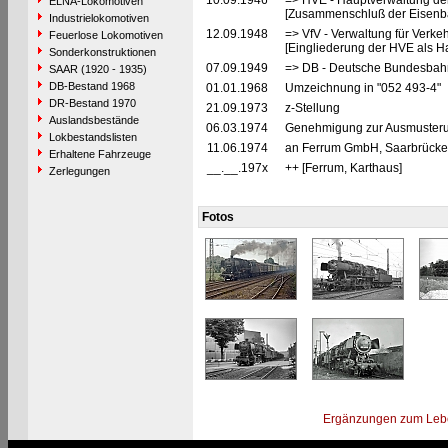
10.09.1946
=> HVE - Hauptverwaltung de
ELNA-Lokomotiven
[Zusammenschluß der Eisenba
Industrielokomotiven
12.09.1948
=> VfV - Verwaltung für Verke
Feuerlose Lokomotiven
[Eingliederung der HVE als Ha
Sonderkonstruktionen
07.09.1949
=> DB - Deutsche Bundesbah
SAAR (1920 - 1935)
DB-Bestand 1968
01.01.1968
Umzeichnung in "052 493-4"
DR-Bestand 1970
21.09.1973
z-Stellung
Auslandsbestände
06.03.1974
Genehmigung zur Ausmusterun
Lokbestandslisten
11.06.1974
an Ferrum GmbH, Saarbrücken 
Erhaltene Fahrzeuge
__.__.197x
++ [Ferrum, Karthaus]
Zerlegungen
Fotos
Ergänzungen zum Leb