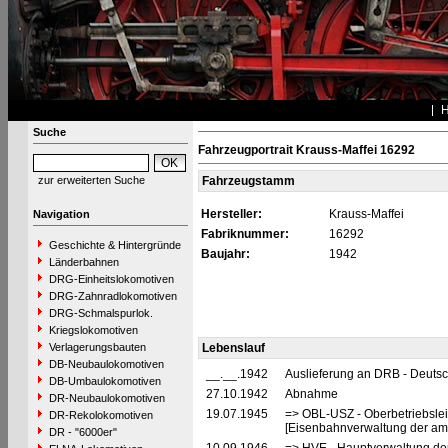
Suche
Fahrzeugportrait Krauss-Maffei 16292
zur erweiterten Suche
Fahrzeugstamm
Hersteller:
Krauss-Maffei
Navigation
Fabriknummer:
16292
Geschichte & Hintergründe
Baujahr:
1942
Länderbahnen
DRG-Einheitslokomotiven
DRG-Zahnradlokomotiven
DRG-Schmalspurlok.
Kriegslokomotiven
Verlagerungsbauten
Lebenslauf
DB-Neubaulokomotiven
__.__.1942
Auslieferung an DRB - Deuts
DB-Umbaulokomotiven
27.10.1942
Abnahme
DR-Neubaulokomotiven
19.07.1945
=> OBL-USZ - Oberbetriebslei
DR-Rekolokomotiven
[Eisenbahnverwaltung der ame
DR - "6000er"