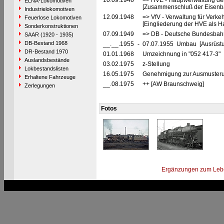
10.09.1946
=> HVE - Hauptverwaltung de
ELNA-Lokomotiven
[Zusammenschluß der Eisenba
Industrielokomotiven
12.09.1948
=> VfV - Verwaltung für Verke
Feuerlose Lokomotiven
[Eingliederung der HVE als Ha
Sonderkonstruktionen
07.09.1949
=> DB - Deutsche Bundesbah
SAAR (1920 - 1935)
DB-Bestand 1968
__.__.1955
-
07.07.1955 Umbau [Ausrüstu
DR-Bestand 1970
01.01.1968
Umzeichnung in "052 417-3"
Auslandsbestände
03.02.1975
z-Stellung
Lokbestandslisten
16.05.1975
Genehmigung zur Ausmusterun
Erhaltene Fahrzeuge
__.08.1975
++ [AW Braunschweig]
Zerlegungen
Fotos
Ergänzungen zum Leb