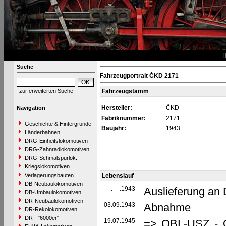
Suche
Fahrzeugportrait ČKD 2171
zur erweiterten Suche
Fahrzeugstamm
Hersteller:
ČKD
Navigation
Fabriknummer:
2171
Geschichte & Hintergründe
Baujahr:
1943
Länderbahnen
DRG-Einheitslokomotiven
DRG-Zahnradlokomotiven
DRG-Schmalspurlok.
Kriegslokomotiven
Verlagerungsbauten
Lebenslauf
DB-Neubaulokomotiven
__.__.1943
Auslieferung an
DB-Umbaulokomotiven
DR-Neubaulokomotiven
03.09.1943
Abnahme
DR-Rekolokomotiven
DR - "6000er"
19.07.1945
=> OBL-USZ - Ob