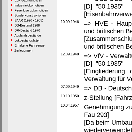
ELNA-Lokomotiven
[D] "50 1935"
Industrielokomotiven
Feuerlose Lokomotiven
[Eisenbahnverwa
Sonderkonstruktionen
SAAR (1920 - 1935)
10.09.1946
=> HVE - Haupt
DB-Bestand 1968
und britischen 
DR-Bestand 1970
Auslandsbestände
[Zusammenschlu
Lokbestandslisten
und britischen 
Erhaltene Fahrzeuge
Zerlegungen
12.09.1948
=> VfV - Verwalt
[D] "50 1935"
[Eingliederung
Verwaltung für V
07.09.1949
=> DB - Deutsc
19.10.1950
z-Stellung [Fahrz
10.04.1957
Genehmigung zur
Fau 293]
[Da beim Umbau
wiederverwendet