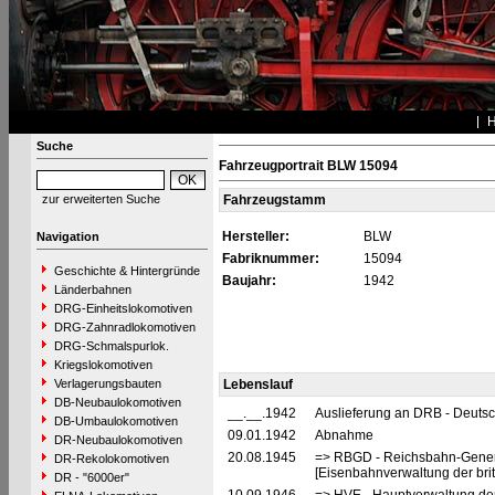
Suche
Fahrzeugportrait BLW 15094
zur erweiterten Suche
Fahrzeugstamm
Hersteller:
BLW
Navigation
Fabriknummer:
15094
Geschichte & Hintergründe
Baujahr:
1942
Länderbahnen
DRG-Einheitslokomotiven
DRG-Zahnradlokomotiven
DRG-Schmalspurlok.
Kriegslokomotiven
Verlagerungsbauten
Lebenslauf
DB-Neubaulokomotiven
__.__.1942
Auslieferung an DRB - Deuts
DB-Umbaulokomotiven
09.01.1942
Abnahme
DR-Neubaulokomotiven
20.08.1945
=> RBGD - Reichsbahn-General
DR-Rekolokomotiven
[Eisenbahnverwaltung der brit
DR - "6000er"