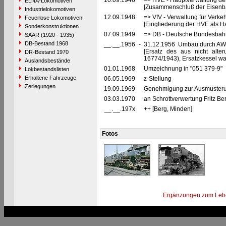
10.09.1946
=> HVE - Hauptverwaltung de
ELNA-Lokomotiven
[Zusammenschluß der Eisenba
Industrielokomotiven
12.09.1948
=> VfV - Verwaltung für Verke
Feuerlose Lokomotiven
[Eingliederung der HVE als Ha
Sonderkonstruktionen
07.09.1949
=> DB - Deutsche Bundesbah
SAAR (1920 - 1935)
DB-Bestand 1968
__.__.1956
-
31.12.1956 Umbau durch AW
[Ersatz des aus nicht alte
DR-Bestand 1970
16774/1943), Ersatzkessel wa
Auslandsbestände
01.01.1968
Umzeichnung in "051 379-9"
Lokbestandslisten
Erhaltene Fahrzeuge
06.05.1969
z-Stellung
Zerlegungen
19.09.1969
Genehmigung zur Ausmusterun
03.03.1970
an Schrottverwertung Fritz Be
__.__.197x
++ [Berg, Minden]
Fotos
Ergänzungen zum Leb