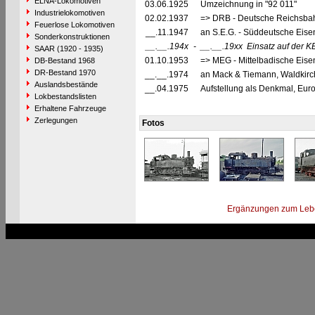
ELNA-Lokomotiven
03.06.1925
Umzeichnung in "92 011"
Industrielokomotiven
02.02.1937
=> DRB - Deutsche Reichsbah
Feuerlose Lokomotiven
__.11.1947
an S.E.G. - Süddeutsche Eise
Sonderkonstruktionen
__.__.194x
-
__.__.19xx
Einsatz auf der K
SAAR (1920 - 1935)
01.10.1953
=> MEG - Mittelbadische Eis
DB-Bestand 1968
DR-Bestand 1970
__.__.1974
an Mack & Tiemann, Waldkir
Auslandsbestände
__.04.1975
Aufstellung als Denkmal, Euro
Lokbestandslisten
Erhaltene Fahrzeuge
Zerlegungen
Fotos
Ergänzungen zum Leb