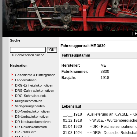
Suche
Fahrzeugportrait ME 3830
zur erweiterten Suche
Fahrzeugstamm
Hersteller:
ME
Navigation
Fabriknummer:
3830
Geschichte & Hintergründe
Baujahr:
1918
Länderbahnen
DRG-Einheitslokomotiven
DRG-Zahnradlokomotiven
DRG-Schmalspurlok.
Kriegslokomotiven
Verlagerungsbauten
Lebenslauf
DB-Neubaulokomotiven
__.__.1918
Auslieferung an K.W.St.E. - 
DB-Umbaulokomotiven
01.12.1918
=> W.St.E. - Württembergisch
DR-Neubaulokomotiven
01.04.1920
=> DR - Reichseisenbahnen d
DR-Rekolokomotiven
DR - "6000er"
31.08.1924
=> DRG - Deutsche Reichsbah