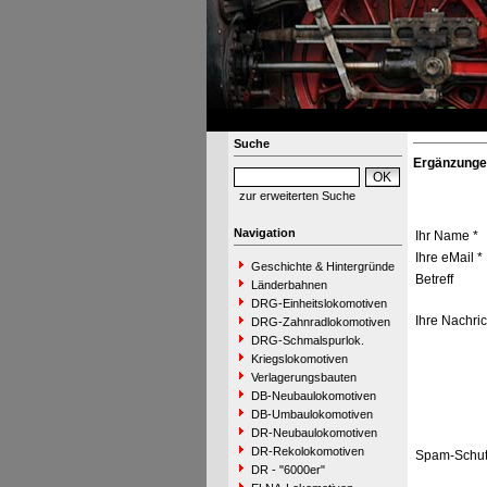
Suche
Ergänzunge
zur erweiterten Suche
Navigation
Ihr Name *
Ihre eMail *
Geschichte & Hintergründe
Betreff
Länderbahnen
DRG-Einheitslokomotiven
Ihre Nachric
DRG-Zahnradlokomotiven
DRG-Schmalspurlok.
Kriegslokomotiven
Verlagerungsbauten
DB-Neubaulokomotiven
DB-Umbaulokomotiven
DR-Neubaulokomotiven
DR-Rekolokomotiven
Spam-Schut
DR - "6000er"