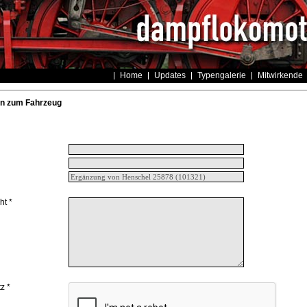
Home
Updates
Typengalerie
Mitwirkende
n zum Fahrzeug
ht *
z *