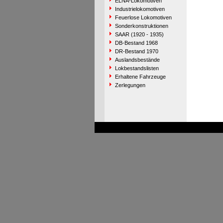
ELNA-Lokomotiven
Industrielokomotiven
Feuerlose Lokomotiven
Sonderkonstruktionen
SAAR (1920 - 1935)
DB-Bestand 1968
DR-Bestand 1970
Auslandsbestände
Lokbestandslisten
Erhaltene Fahrzeuge
Zerlegungen