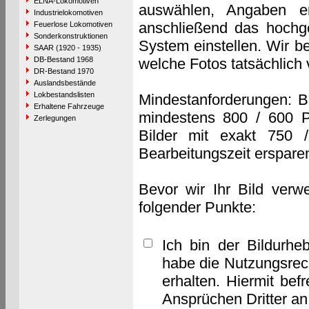
ELNA-Lokomotiven
auswählen, Angaben e
Industrielokomotiven
anschließend das hochge
Feuerlose Lokomotiven
Sonderkonstruktionen
System einstellen. Wir b
SAAR (1920 - 1935)
DB-Bestand 1968
welche Fotos tatsächlich
DR-Bestand 1970
Auslandsbestände
Lokbestandslisten
Mindestanforderungen: B
Erhaltene Fahrzeuge
mindestens 800 / 600 P
Zerlegungen
Bilder mit exakt 750 
Bearbeitungszeit erspare
Bevor wir Ihr Bild verw
folgender Punkte:
Ich bin der Bildurhe
habe die Nutzungsrec
erhalten. Hiermit bef
Ansprüchen Dritter a