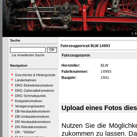
Suche
Fahrzeugportrait BLW 14993
zur erweiterten Suche
Fahrzeugstamm
Hersteller:
BLW
Navigation
Fabriknummer:
14993
Geschichte & Hintergründe
Baujahr:
1941
Länderbahnen
DRG-Einheitslokomotiven
DRG-Zahnradlokomotiven
DRG-Schmalspurlok.
Kriegslokomotiven
Upload eines Fotos die
Verlagerungsbauten
DB-Neubaulokomotiven
DB-Umbaulokomotiven
DR-Neubaulokomotiven
Nutzen Sie die Möglichke
DR-Rekolokomotiven
zukommen zu lassen. Das 
DR - "6000er"