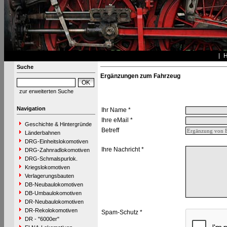
Suche
Ergänzungen zum Fahrzeug
zur erweiterten Suche
Navigation
Ihr Name *
Ihre eMail *
Geschichte & Hintergründe
Betreff
Länderbahnen
DRG-Einheitslokomotiven
Ihre Nachricht *
DRG-Zahnradlokomotiven
DRG-Schmalspurlok.
Kriegslokomotiven
Verlagerungsbauten
DB-Neubaulokomotiven
DB-Umbaulokomotiven
DR-Neubaulokomotiven
DR-Rekolokomotiven
Spam-Schutz *
DR - "6000er"