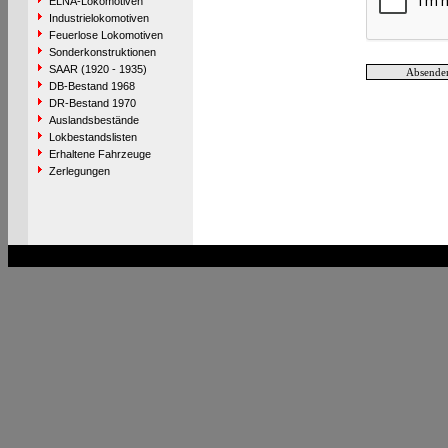
ELNA-Lokomotiven
Industrielokomotiven
Feuerlose Lokomotiven
Sonderkonstruktionen
SAAR (1920 - 1935)
DB-Bestand 1968
DR-Bestand 1970
Auslandsbestände
Lokbestandslisten
Erhaltene Fahrzeuge
Zerlegungen