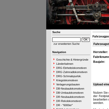
Suche
Fahrzeugpo
zur erweiterten Suche
Fahrzeugs
Hersteller:
Navigation
Fabriknum
Geschichte & Hintergründe
Baujahr:
Länderbahnen
DRG-Einheitslokomotiven
DRG-Zahnradlokomotiven
DRG-Schmalspurlok.
Kriegslokomotiven
Upload ein
Verlagerungsbauten
DB-Neubaulokomotiven
Nutzen Sie 
DB-Umbaulokomotiven
der Festpla
DR-Neubaulokomotiven
bearbeiten 
DR-Rekolokomotiven
werden.
DR - "6000er"