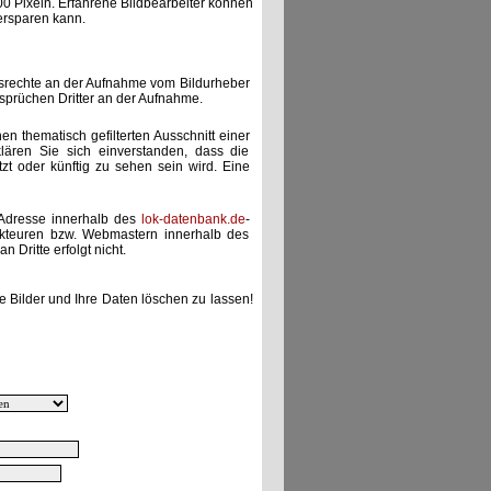
00 Pixeln. Erfahrene Bildbearbeiter können
ersparen kann.
gsrechte an der Aufnahme vom Bildurheber
nsprüchen Dritter an der Aufnahme.
nen thematisch gefilterten Ausschnitt einer
lären Sie sich einverstanden, dass die
etzt oder künftig zu sehen sein wird. Eine
-Adresse innerhalb des
lok-datenbank.de
-
akteuren bzw. Webmastern innerhalb des
 Dritte erfolgt nicht.
e Bilder und Ihre Daten löschen zu lassen!