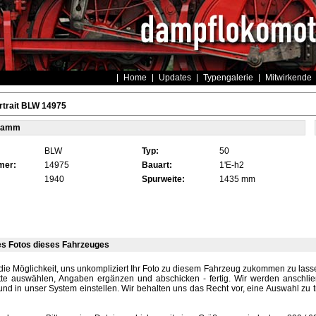
Home
Updates
Typengalerie
Mitwirkende
rtrait BLW 14975
tamm
BLW
Typ:
50
mer:
14975
Bauart:
1'E-h2
1940
Spurweite:
1435 mm
es Fotos dieses Fahrzeuges
die Möglichkeit, uns unkompliziert Ihr Foto zu diesem Fahrzeug zukommen zu lassen
tte auswählen, Angaben ergänzen und abschicken - fertig. Wir werden anschli
und in unser System einstellen. Wir behalten uns das Recht vor, eine Auswahl zu t