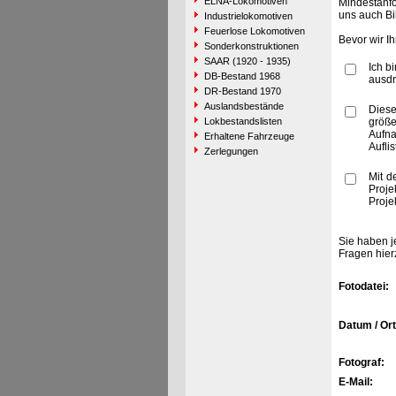
ELNA-Lokomotiven
Mindestanfo
uns auch Bi
Industrielokomotiven
Feuerlose Lokomotiven
Bevor wir I
Sonderkonstruktionen
SAAR (1920 - 1935)
Ich b
DB-Bestand 1968
ausdr
DR-Bestand 1970
Auslandsbestände
Diese
Lokbestandslisten
größe
Aufn
Erhaltene Fahrzeuge
Aufli
Zerlegungen
Mit d
Proje
Proje
Sie haben j
Fragen hier
Fotodatei:
Datum / Ort
Fotograf:
E-Mail: