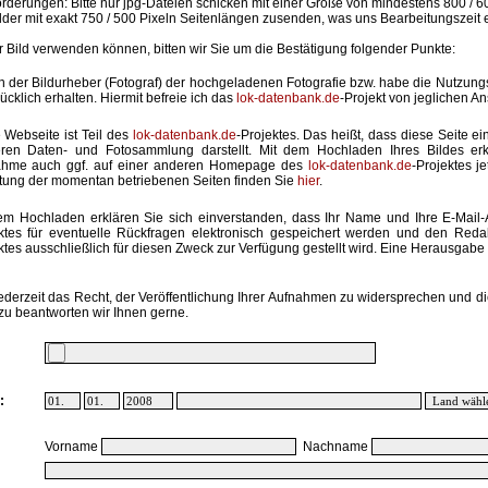
rderungen: Bitte nur jpg-Dateien schicken mit einer Größe von mindestens 800 / 6
lder mit exakt 750 / 500 Pixeln Seitenlängen zusenden, was uns Bearbeitungszeit 
hr Bild verwenden können, bitten wir Sie um die Bestätigung folgender Punkte:
in der Bildurheber (Fotograf) der hochgeladenen Fotografie bzw. habe die Nutzun
ücklich erhalten. Hiermit befreie ich das
lok-datenbank.de
-Projekt von jeglichen A
 Webseite ist Teil des
lok-datenbank.de
-Projektes. Das heißt, dass diese Seite ei
ren Daten- und Fotosammlung darstellt. Mit dem Hochladen Ihres Bildes erk
ahme auch ggf. auf einer anderen Homepage des
lok-datenbank.de
-Projektes j
stung der momentan betriebenen Seiten finden Sie
hier
.
em Hochladen erklären Sie sich einverstanden, dass Ihr Name und Ihre E-Mail
ktes für eventuelle Rückfragen elektronisch gespeichert werden und den Red
ktes ausschließlich für diesen Zweck zur Verfügung gestellt wird. Eine Herausgabe an
ederzeit das Recht, der Veröffentlichung Ihrer Aufnahmen zu widersprechen und di
zu beantworten wir Ihnen gerne.
:
Vorname
Nachname