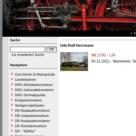
Suche
Udo Rolf Herrmann
zur erweiterten Suche
ME 2792 - LTA
05.11.2021 - Mannheim, T
Navigation
Geschichte & Hintergründe
Länderbahnen
DRG-Einheitslokomotiven
DRG-Zahnradlokomotiven
DRG-Schmalspurlok.
Kriegslokomotiven
Verlagerungsbauten
DB-Neubaulokomotiven
DB-Umbaulokomotiven
DR-Neubaulokomotiven
DR-Rekolokomotiven
DR - "6000er"