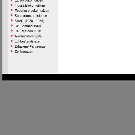
ELNA-Lokomotiven
Industrielokomotiven
Feuerlose Lokomotiven
Sonderkonstruktionen
SAAR (1920 - 1935)
DB-Bestand 1968
DR-Bestand 1970
Auslandsbestände
Lokbestandslisten
Erhaltene Fahrzeuge
Zerlegungen