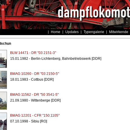
Home
Updates
Typengalerie
Mitwirkende
dschun
BLW 14471 - DR "03 2151-3"
15.01.1982 - Berlin-Lichtenberg, Bahnbetriebswerk [DDR]
BMAG 10260 - DR "03 2150-5"
18.01.1983 - Cottbus [DDR]
BMAG 11562 - DR "50 3541-5"
21.09.1980 - Wittenberge [DDR]
BMAG 12201 - CFR "150.1105"
07.10.1998 - Sibiu [RO]