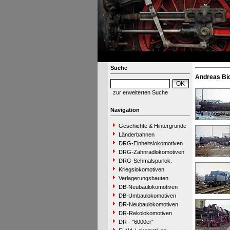
Suche
Andreas Bi
zur erweiterten Suche
Navigation
Geschichte & Hintergründe
Länderbahnen
DRG-Einheitslokomotiven
DRG-Zahnradlokomotiven
DRG-Schmalspurlok.
Kriegslokomotiven
Verlagerungsbauten
DB-Neubaulokomotiven
DB-Umbaulokomotiven
DR-Neubaulokomotiven
DR-Rekolokomotiven
DR - "6000er"