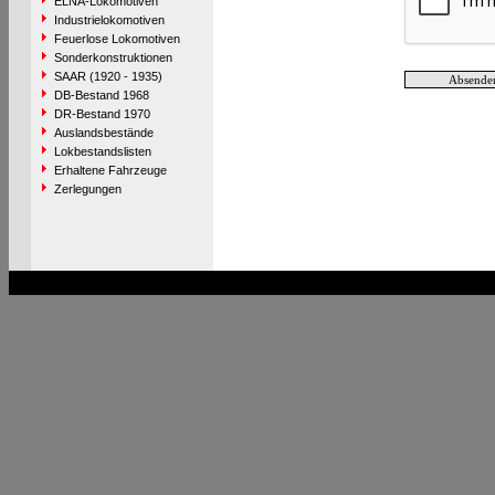
ELNA-Lokomotiven
Industrielokomotiven
Feuerlose Lokomotiven
Sonderkonstruktionen
SAAR (1920 - 1935)
DB-Bestand 1968
DR-Bestand 1970
Auslandsbestände
Lokbestandslisten
Erhaltene Fahrzeuge
Zerlegungen