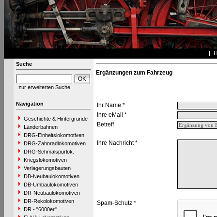
Suche
Ergänzungen zum Fahrzeug
zur erweiterten Suche
Navigation
Ihr Name *
Ihre eMail *
Geschichte & Hintergründe
Betreff
Länderbahnen
DRG-Einheitslokomotiven
Ihre Nachricht *
DRG-Zahnradlokomotiven
DRG-Schmalspurlok.
Kriegslokomotiven
Verlagerungsbauten
DB-Neubaulokomotiven
DB-Umbaulokomotiven
DR-Neubaulokomotiven
DR-Rekolokomotiven
Spam-Schutz *
DR - "6000er"