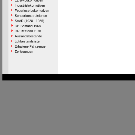
ELNA-Lokomotiven
Industrielokomotiven
Feuerlose Lokomotiven
Sonderkonstruktionen
SAAR (1920 - 1935)
DB-Bestand 1968
DR-Bestand 1970
Auslandsbestände
Lokbestandslisten
Erhaltene Fahrzeuge
Zerlegungen