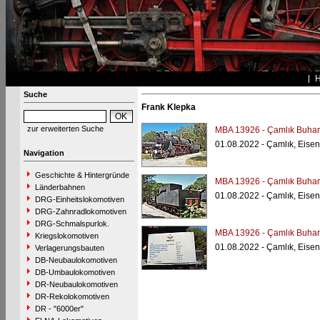
Suche
Frank Klepka
zur erweiterten Suche
MBA 13926 - Çamlık Buharl
01.08.2022 - Çamlık, Ei
Navigation
Geschichte & Hintergründe
MBA 13926 - Çamlık Buharl
Länderbahnen
01.08.2022 - Çamlık, Eis
DRG-Einheitslokomotiven
DRG-Zahnradlokomotiven
DRG-Schmalspurlok.
MBA 13926 - Çamlık Buharl
Kriegslokomotiven
01.08.2022 - Çamlık, Eis
Verlagerungsbauten
DB-Neubaulokomotiven
DB-Umbaulokomotiven
DR-Neubaulokomotiven
DR-Rekolokomotiven
DR - "6000er"