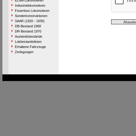
ELNA-Lokomotiven
Industrielokomotiven
Feuerlose Lokomotiven
Sonderkonstruktionen
SAAR (1920 - 1935)
DB-Bestand 1968
DR-Bestand 1970
Auslandsbestände
Lokbestandslisten
Erhaltene Fahrzeuge
Zerlegungen