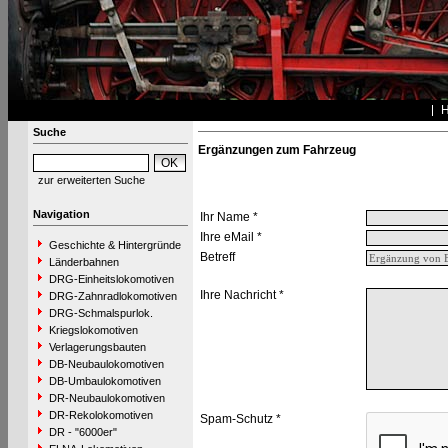
Suche
Ergänzungen zum Fahrzeug
zur erweiterten Suche
Navigation
Ihr Name *
Ihre eMail *
Geschichte & Hintergründe
Betreff
Länderbahnen
DRG-Einheitslokomotiven
Ihre Nachricht *
DRG-Zahnradlokomotiven
DRG-Schmalspurlok.
Kriegslokomotiven
Verlagerungsbauten
DB-Neubaulokomotiven
DB-Umbaulokomotiven
DR-Neubaulokomotiven
DR-Rekolokomotiven
Spam-Schutz *
DR - "6000er"