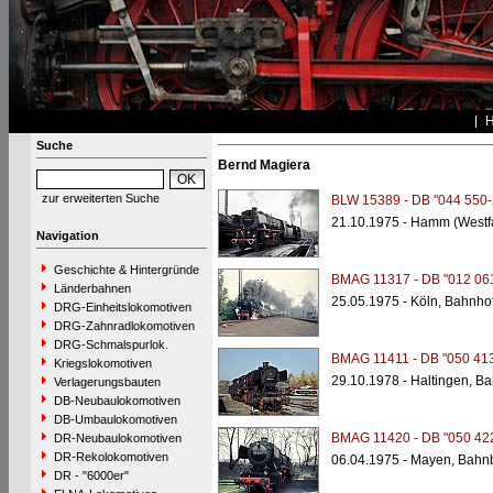
Suche
Bernd Magiera
zur erweiterten Suche
BLW 15389 - DB "044 550-
21.10.1975 - Hamm (Westf
Navigation
Geschichte & Hintergründe
BMAG 11317 - DB "012 06
Länderbahnen
25.05.1975 - Köln, Bahnho
DRG-Einheitslokomotiven
DRG-Zahnradlokomotiven
DRG-Schmalspurlok.
BMAG 11411 - DB "050 413
Kriegslokomotiven
29.10.1978 - Haltingen, B
Verlagerungsbauten
DB-Neubaulokomotiven
DB-Umbaulokomotiven
BMAG 11420 - DB "050 42
DR-Neubaulokomotiven
DR-Rekolokomotiven
06.04.1975 - Mayen, Bahn
DR - "6000er"