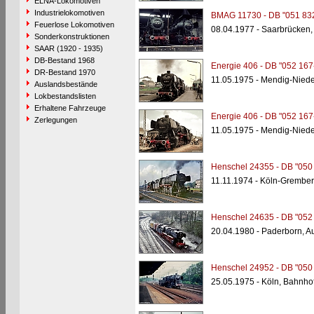
ELNA-Lokomotiven
Industrielokomotiven
BMAG 11730 - DB "051 83
Feuerlose Lokomotiven
08.04.1977 - Saarbrücken,
Sonderkonstruktionen
SAAR (1920 - 1935)
DB-Bestand 1968
Energie 406 - DB "052 167
DR-Bestand 1970
11.05.1975 - Mendig-Nied
Auslandsbestände
Lokbestandslisten
Erhaltene Fahrzeuge
Energie 406 - DB "052 167
Zerlegungen
11.05.1975 - Mendig-Nied
Henschel 24355 - DB "050
11.11.1974 - Köln-Grembe
Henschel 24635 - DB "052
20.04.1980 - Paderborn, 
Henschel 24952 - DB "050
25.05.1975 - Köln, Bahnho