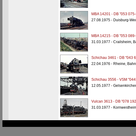
MBA 14201 - DB "053 075-
27.08.1975 - Duisburg-We
MBA 14215 - DB "053 089-
31.03.1977 - Crailsheim, 
Schichau 3461 - DB "043 6
22.04.1976 - Rheine, Bahn
Schichau 3556 - VSM "044
12.05.1977 - Gelsenkirche
Vulcan 3613 - DB "078 192
31.03.1977 - Kornwesthei