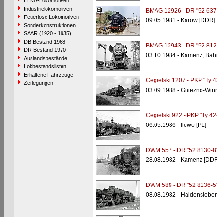
ELNA-Lokomotiven
Industrielokomotiven
BMAG 12926 - DR "52 637
Feuerlose Lokomotiven
09.05.1981 - Karow [DDR]
Sonderkonstruktionen
SAAR (1920 - 1935)
DB-Bestand 1968
BMAG 12943 - DR "52 812
DR-Bestand 1970
03.10.1984 - Kamenz, Bah
Auslandsbestände
Lokbestandslisten
Erhaltene Fahrzeuge
Cegielski 1207 - PKP "Ty 4
Zerlegungen
03.09.1988 - Gniezno-Winn
Cegielski 922 - PKP "Ty 42
06.05.1986 - Ilowo [PL]
DWM 557 - DR "52 8130-8
28.08.1982 - Kamenz [DDR
DWM 589 - DR "52 8136-5
08.08.1982 - Haldenslebe