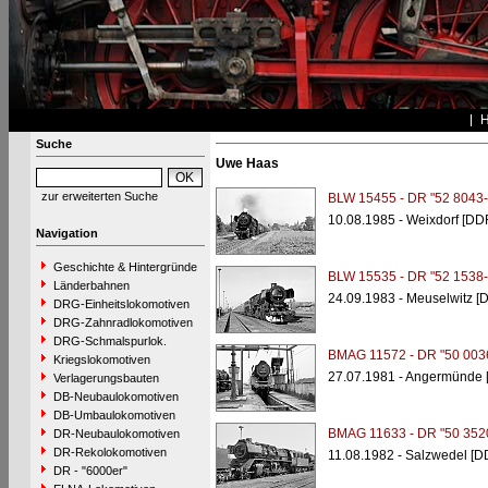
Suche
Uwe Haas
zur erweiterten Suche
BLW 15455 - DR "52 8043-
10.08.1985 - Weixdorf [DD
Navigation
Geschichte & Hintergründe
BLW 15535 - DR "52 1538-
Länderbahnen
24.09.1983 - Meuselwitz [
DRG-Einheitslokomotiven
DRG-Zahnradlokomotiven
DRG-Schmalspurlok.
BMAG 11572 - DR "50 003
Kriegslokomotiven
27.07.1981 - Angermünde 
Verlagerungsbauten
DB-Neubaulokomotiven
DB-Umbaulokomotiven
BMAG 11633 - DR "50 352
DR-Neubaulokomotiven
DR-Rekolokomotiven
11.08.1982 - Salzwedel [D
DR - "6000er"