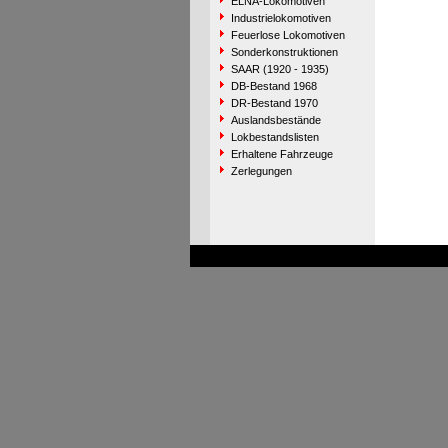
ELNA-Lokomotiven
Industrielokomotiven
Feuerlose Lokomotiven
Sonderkonstruktionen
SAAR (1920 - 1935)
DB-Bestand 1968
DR-Bestand 1970
Auslandsbestände
Lokbestandslisten
Erhaltene Fahrzeuge
Zerlegungen