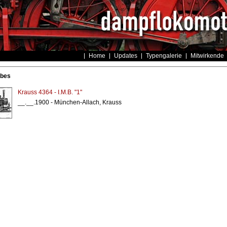
Home
Updates
Typengalerie
Mitwirkende
ebes
Krauss 4364 - I.M.B. "1"
__.__.1900 - München-Allach, Krauss