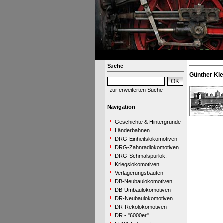
Suche
Günther Kl
zur erweiterten Suche
Navigation
Geschichte & Hintergründe
Länderbahnen
DRG-Einheitslokomotiven
DRG-Zahnradlokomotiven
DRG-Schmalspurlok.
Kriegslokomotiven
Verlagerungsbauten
DB-Neubaulokomotiven
DB-Umbaulokomotiven
DR-Neubaulokomotiven
DR-Rekolokomotiven
DR - "6000er"