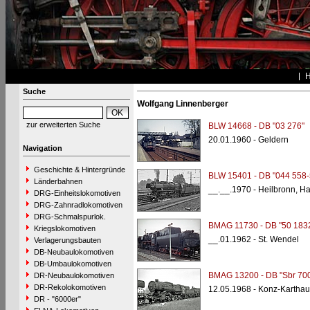
Suche
Wolfgang Linnenberger
zur erweiterten Suche
BLW 14668 - DB "03 276"
20.01.1960 - Geldern
Navigation
Geschichte & Hintergründe
BLW 15401 - DB "044 558-
Länderbahnen
__.__.1970 - Heilbronn, H
DRG-Einheitslokomotiven
DRG-Zahnradlokomotiven
DRG-Schmalspurlok.
BMAG 11730 - DB "50 183
Kriegslokomotiven
__.01.1962 - St. Wendel
Verlagerungsbauten
DB-Neubaulokomotiven
DB-Umbaulokomotiven
BMAG 13200 - DB "Sbr 70
DR-Neubaulokomotiven
DR-Rekolokomotiven
12.05.1968 - Konz-Karthau
DR - "6000er"