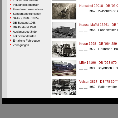
ELNA-Lokomotiven
Industrielokomotiven
Henschel 22018 - DB "03 
Feuerlose Lokomotiven
__.__.1962 - zwischen St.
Sonderkonstruktionen
SAAR (1920 - 1935)
DB-Bestand 1968
Krauss-Maffei 16261 - DB 
DR-Bestand 1970
__.__.1966 - Landsweiler
Auslandsbestände
Lokbestandslisten
Erhaltene Fahrzeuge
Krupp 1298 - DB "064 289-
Zerlegungen
__.__.1972 - Heilbronn, B
MBA 14196 - DB "053 070-
__.__.19xx - Bayerisch Eis
Vulcan 3817 - DB "78 304"
__.__.1962 - Baltersweiler 