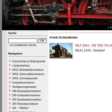
Suche
Armin Schmolinske
zur erweiterten Suche
WLF 3451 - DB "050 731-9
08.01.1976 - Sulzdorf
Navigation
Geschichte & Hintergründe
Länderbahnen
DRG-Einheitslokomotiven
DRG-Zahnradlokomotiven
DRG-Schmalspurlok.
Kriegslokomotiven
Verlagerungsbauten
DB-Neubaulokomotiven
DB-Umbaulokomotiven
DR-Neubaulokomotiven
DR-Rekolokomotiven
DR - "6000er"