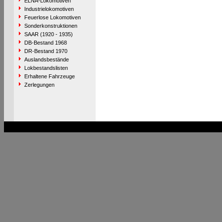
ELNA-Lokomotiven
Industrielokomotiven
Feuerlose Lokomotiven
Sonderkonstruktionen
SAAR (1920 - 1935)
DB-Bestand 1968
DR-Bestand 1970
Auslandsbestände
Lokbestandslisten
Erhaltene Fahrzeuge
Zerlegungen