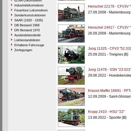
ELNA-Lokomotiven
Industrielokomotiven
Henschel 22178 - CFV3V "
Feuerlose Lokomotiven
27.09.2008 - Mariembourg 
Sonderkonstruktionen
SAAR (1920 - 1935)
DB-Bestand 1968
Henschel 24917 - CFV3V "
DR-Bestand 1970
26.09.2008 - Mariembourg 
Auslandsbestände
Lokbestandslisten
Erhaltene Fahrzeuge
Jung 11325 - CFV3 "52.33
Zerlegungen
25.09.2021 - Treignes [B]
Jung 11478 - SSN "23 023
29.06.2022 - Hoedekenske
Krauss-Maffei 16691 - PFT
12.09.2009 - Saint-Ghislain
Krupp 2410 - HSIJ "22"
13.08.2022 - Spontin [B]