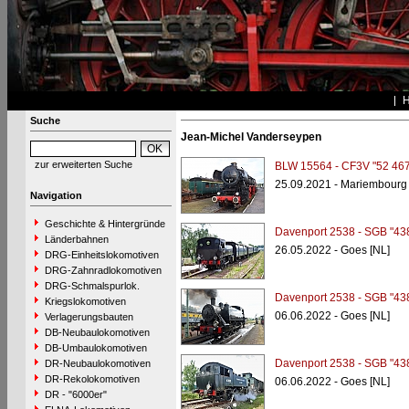
Suche
Jean-Michel Vanderseypen
zur erweiterten Suche
BLW 15564 - CF3V "52 467
25.09.2021 - Mariembourg 
Navigation
Geschichte & Hintergründe
Davenport 2538 - SGB "43
Länderbahnen
26.05.2022 - Goes [NL]
DRG-Einheitslokomotiven
DRG-Zahnradlokomotiven
DRG-Schmalspurlok.
Davenport 2538 - SGB "43
Kriegslokomotiven
06.06.2022 - Goes [NL]
Verlagerungsbauten
DB-Neubaulokomotiven
DB-Umbaulokomotiven
Davenport 2538 - SGB "43
DR-Neubaulokomotiven
DR-Rekolokomotiven
06.06.2022 - Goes [NL]
DR - "6000er"