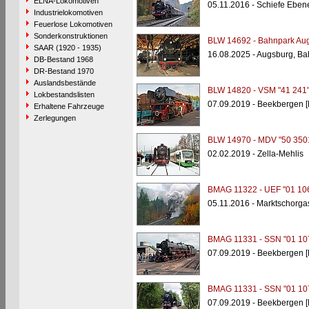
ELNA-Lokomotiven
05.11.2016 - Schiefe Eben
Industrielokomotiven
Feuerlose Lokomotiven
Sonderkonstruktionen
BLW 14692 - Bahnpark Aug
SAAR (1920 - 1935)
16.08.2025 - Augsburg, B
DB-Bestand 1968
DR-Bestand 1970
Auslandsbestände
BLW 14820 - VSM "41 241
Lokbestandslisten
07.09.2019 - Beekbergen [
Erhaltene Fahrzeuge
Zerlegungen
BLW 14970 - MDV "50 350
02.02.2019 - Zella-Mehlis
BMAG 11322 - UEF "01 10
05.11.2016 - Marktschorga
BMAG 11331 - SSN "01 10
07.09.2019 - Beekbergen [
BMAG 11331 - SSN "01 10
07.09.2019 - Beekbergen [