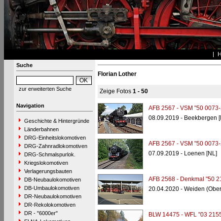
Suche
Florian Lother
zur erweiterten Suche
Zeige Fotos
1 - 50
Navigation
AFB 2567 - VSM "50 0073-
08.09.2019 - Beekbergen [
Geschichte & Hintergründe
Länderbahnen
DRG-Einheitslokomotiven
AFB 2567 - VSM "50 0073-
DRG-Zahnradlokomotiven
07.09.2019 - Loenen [NL]
DRG-Schmalspurlok.
Kriegslokomotiven
Verlagerungsbauten
AFB 2568 - Denkmal "50 2
DB-Neubaulokomotiven
DB-Umbaulokomotiven
20.04.2020 - Weiden (Ober
DR-Neubaulokomotiven
DR-Rekolokomotiven
DR - "6000er"
BLW 14475 - WFL "03 2155