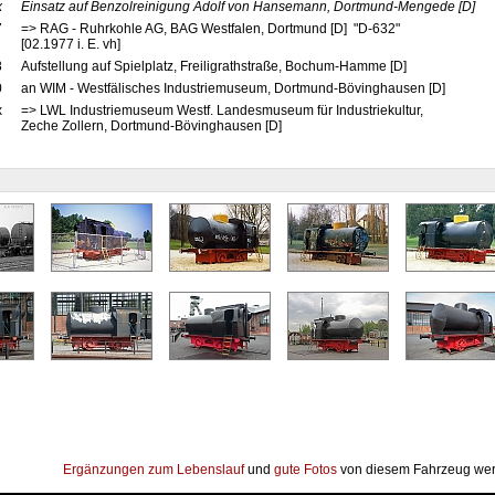
x
Einsatz auf Benzolreinigung Adolf von Hansemann, Dortmund-Mengede
[D]
7
=> RAG - Ruhrkohle AG, BAG Westfalen, Dortmund [D] "D-632"
[02.1977 i. E. vh]
8
Aufstellung auf Spielplatz, Freiligrathstraße, Bochum-Hamme [D]
0
an WIM - Westfälisches Industriemuseum, Dortmund-Bövinghausen [D]
x
=> LWL Industriemuseum Westf. Landesmuseum für Industriekultur,
Zeche Zollern, Dortmund-Bövinghausen [D]
Ergänzungen zum Lebenslauf
und
gute Fotos
von diesem Fahrzeug wer