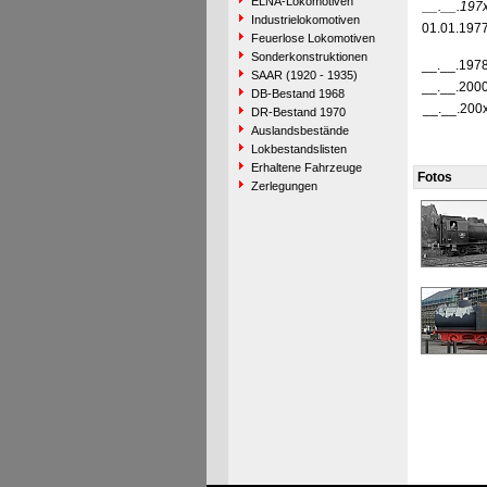
ELNA-Lokomotiven
__.__.197
Industrielokomotiven
01.01.197
Feuerlose Lokomotiven
Sonderkonstruktionen
__.__.197
SAAR (1920 - 1935)
__.__.200
DB-Bestand 1968
__.__.200
DR-Bestand 1970
Auslandsbestände
Lokbestandslisten
Erhaltene Fahrzeuge
Fotos
Zerlegungen