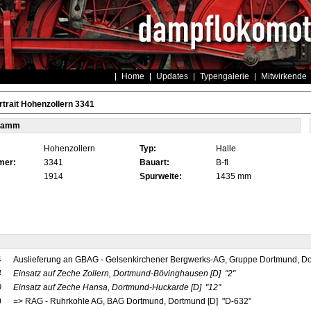
Home
Updates
Typengalerie
Mitwirkende
trait Hohenzollern 3341
tamm
Hohenzollern
Typ:
Halle
mer:
3341
Bauart:
B-fl
1914
Spurweite:
1435 mm
4
Auslieferung an GBAG - Gelsenkirchener Bergwerks-AG, Gruppe Dortmund, D
4
Einsatz auf Zeche Zollern, Dortmund-Bövinghausen
[D]
"2"
0
Einsatz auf Zeche Hansa, Dortmund-Huckarde
[D]
"12"
0
=> RAG - Ruhrkohle AG, BAG Dortmund, Dortmund [D] "D-632"