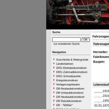
Suche
Fahrzeugpor
zur erweiterten Suche
Fahrzeugs
Hersteller:
Navigation
Fabriknum
Geschichte & Hintergründe
Baujahr:
Länderbahnen
DRG-Einheitslokomotiven
DRG-Zahnradlokomotiven
DRG-Schmalspurlok.
Kriegslokomotiven
Verlagerungsbauten
Lebenslauf
DB-Neubaulokomotiven
__.__.191
DB-Umbaulokomotiven
__.__.191
DR-Neubaulokomotiven
__.__.195
DR-Rekolokomotiven
DR - "6000er"
01.01.197