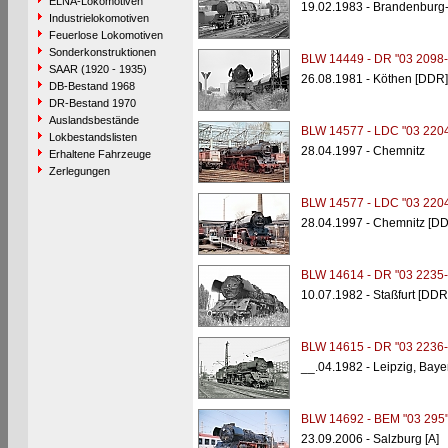
ELNA-Lokomotiven
19.02.1983 - Brandenburg-
Industrielokomotiven
Feuerlose Lokomotiven
Sonderkonstruktionen
BLW 14449 - DR "03 2098-
SAAR (1920 - 1935)
26.08.1981 - Köthen [DDR]
DB-Bestand 1968
DR-Bestand 1970
Auslandsbestände
BLW 14577 - LDC "03 2204
Lokbestandslisten
28.04.1997 - Chemnitz
Erhaltene Fahrzeuge
Zerlegungen
BLW 14577 - LDC "03 2204
28.04.1997 - Chemnitz [D
BLW 14614 - DR "03 2235-
10.07.1982 - Staßfurt [DDR
BLW 14615 - DR "03 2236-
__.04.1982 - Leipzig, Bay
BLW 14692 - BEM "03 295
23.09.2006 - Salzburg [A]