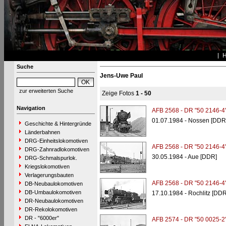
Suche
Jens-Uwe Paul
zur erweiterten Suche
Zeige Fotos
1 - 50
Navigation
AFB 2568 - DR "50 2146-4
01.07.1984 - Nossen [DDR
Geschichte & Hintergründe
Länderbahnen
DRG-Einheitslokomotiven
AFB 2568 - DR "50 2146-4
DRG-Zahnradlokomotiven
30.05.1984 - Aue [DDR]
DRG-Schmalspurlok.
Kriegslokomotiven
Verlagerungsbauten
AFB 2568 - DR "50 2146-4
DB-Neubaulokomotiven
DB-Umbaulokomotiven
17.10.1984 - Rochlitz [DDR
DR-Neubaulokomotiven
DR-Rekolokomotiven
DR - "6000er"
AFB 2574 - DR "50 0025-2