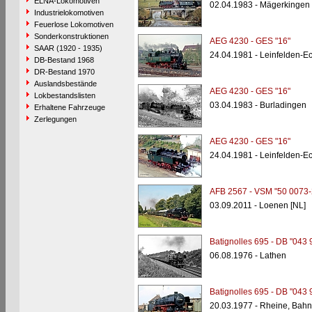
ELNA-Lokomotiven
02.04.1983 - Mägerkingen
Industrielokomotiven
Feuerlose Lokomotiven
Sonderkonstruktionen
AEG 4230 - GES "16"
SAAR (1920 - 1935)
24.04.1981 - Leinfelden-E
DB-Bestand 1968
DR-Bestand 1970
Auslandsbestände
AEG 4230 - GES "16"
Lokbestandslisten
03.04.1983 - Burladingen
Erhaltene Fahrzeuge
Zerlegungen
AEG 4230 - GES "16"
24.04.1981 - Leinfelden-E
AFB 2567 - VSM "50 0073-
03.09.2011 - Loenen [NL]
Batignolles 695 - DB "043 
06.08.1976 - Lathen
Batignolles 695 - DB "043 
20.03.1977 - Rheine, Bahn