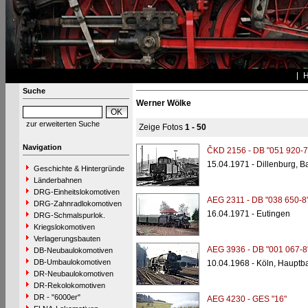
Suche
Werner Wölke
zur erweiterten Suche
Zeige Fotos
1 - 50
Navigation
ČKD 2156 - DB "051 920-7
15.04.1971 - Dillenburg, 
Geschichte & Hintergründe
Länderbahnen
DRG-Einheitslokomotiven
AEG 2311 - DB "038 650-8
DRG-Zahnradlokomotiven
16.04.1971 - Eutingen
DRG-Schmalspurlok.
Kriegslokomotiven
Verlagerungsbauten
AEG 3936 - DB "001 067-8
DB-Neubaulokomotiven
DB-Umbaulokomotiven
10.04.1968 - Köln, Hauptb
DR-Neubaulokomotiven
DR-Rekolokomotiven
DR - "6000er"
AEG 4230 - GES "16"