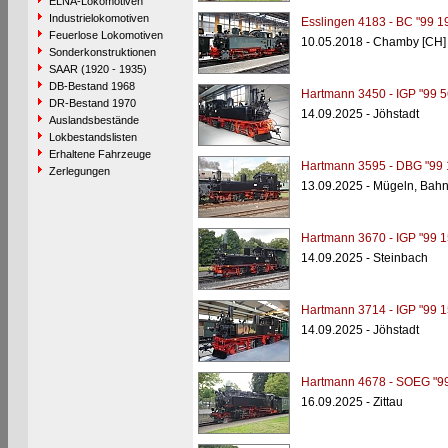
ELNA-Lokomotiven
Industrielokomotiven
Esslingen 4183 - BC "99 1
Feuerlose Lokomotiven
10.05.2018 - Chamby [CH]
Sonderkonstruktionen
SAAR (1920 - 1935)
DB-Bestand 1968
Hartmann 3450 - IGP "99 5
DR-Bestand 1970
14.09.2025 - Jöhstadt
Auslandsbestände
Lokbestandslisten
Erhaltene Fahrzeuge
Hartmann 3595 - DBG "99 
Zerlegungen
13.09.2025 - Mügeln, Bahn
Hartmann 3670 - IGP "99 1
14.09.2025 - Steinbach
Hartmann 3714 - IGP "99 1
14.09.2025 - Jöhstadt
Hartmann 4678 - SOEG "99
16.09.2025 - Zittau