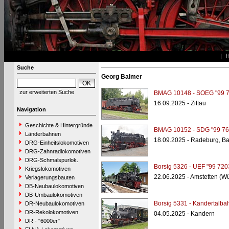
Suche
Georg Balmer
zur erweiterten Suche
BMAG 10148 - SOEG "99 7
16.09.2025 - Zittau
Navigation
Geschichte & Hintergründe
BMAG 10152 - SDG "99 76
Länderbahnen
18.09.2025 - Radeburg, B
DRG-Einheitslokomotiven
DRG-Zahnradlokomotiven
DRG-Schmalspurlok.
Borsig 5326 - UEF "99 720
Kriegslokomotiven
22.06.2025 - Amstetten (W
Verlagerungsbauten
DB-Neubaulokomotiven
DB-Umbaulokomotiven
Borsig 5331 - Kandertalbah
DR-Neubaulokomotiven
DR-Rekolokomotiven
04.05.2025 - Kandern
DR - "6000er"