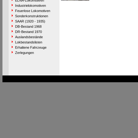
ELNA-Lokomotiven
Industrielokomotiven
Feuerlose Lokomotiven
Sonderkonstruktionen
SAAR (1920 - 1935)
DB-Bestand 1968
DR-Bestand 1970
Auslandsbestände
Lokbestandslisten
Erhaltene Fahrzeuge
Zerlegungen