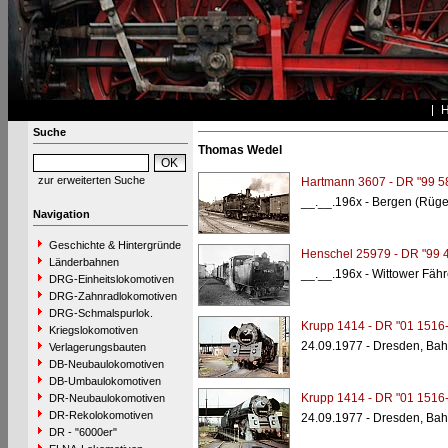
Suche
Thomas Wedel
zur erweiterten Suche
Hartmann 3607 - DR "99 5
__.__.196x - Bergen (Rüge
Navigation
Geschichte & Hintergründe
Henschel 25979 - DR "99 
Länderbahnen
__.__.196x - Wittower Fäh
DRG-Einheitslokomotiven
DRG-Zahnradlokomotiven
DRG-Schmalspurlok.
Krupp 1414 - DR "01 1516-
Kriegslokomotiven
24.09.1977 - Dresden, Bah
Verlagerungsbauten
DB-Neubaulokomotiven
DB-Umbaulokomotiven
Krupp 1414 - DR "01 1516-
DR-Neubaulokomotiven
DR-Rekolokomotiven
24.09.1977 - Dresden, Bah
DR - "6000er"