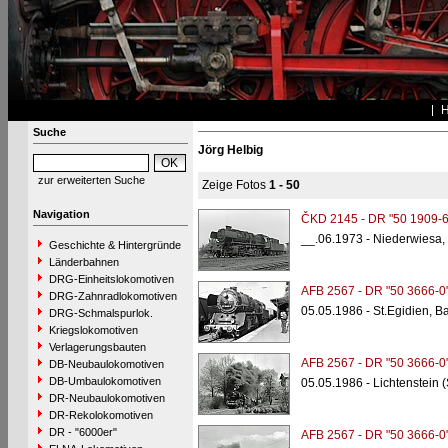
Suche
Jörg Helbig
zur erweiterten Suche
Zeige Fotos
1 - 50
Navigation
ČKD 2145 - DR "50 1909-6
__.06.1973 - Niederwiesa,
Geschichte & Hintergründe
Länderbahnen
DRG-Einheitslokomotiven
AFB 2567 - DR "50 3666-0
DRG-Zahnradlokomotiven
05.05.1986 - St.Egidien, 
DRG-Schmalspurlok.
Kriegslokomotiven
Verlagerungsbauten
AFB 2567 - DR "50 3666-0
DB-Neubaulokomotiven
DB-Umbaulokomotiven
05.05.1986 - Lichtenstein
DR-Neubaulokomotiven
DR-Rekolokomotiven
DR - "6000er"
AFB 2567 - DR "50 3666-0