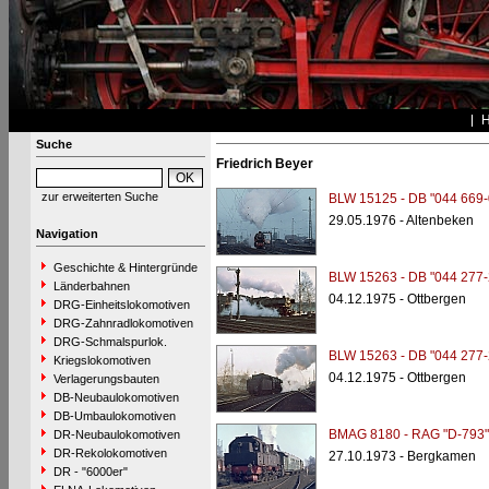
Suche
Friedrich Beyer
zur erweiterten Suche
BLW 15125 - DB "044 669-
29.05.1976 - Altenbeken
Navigation
Geschichte & Hintergründe
BLW 15263 - DB "044 277-
Länderbahnen
04.12.1975 - Ottbergen
DRG-Einheitslokomotiven
DRG-Zahnradlokomotiven
DRG-Schmalspurlok.
BLW 15263 - DB "044 277-
Kriegslokomotiven
04.12.1975 - Ottbergen
Verlagerungsbauten
DB-Neubaulokomotiven
DB-Umbaulokomotiven
BMAG 8180 - RAG "D-793"
DR-Neubaulokomotiven
DR-Rekolokomotiven
27.10.1973 - Bergkamen
DR - "6000er"