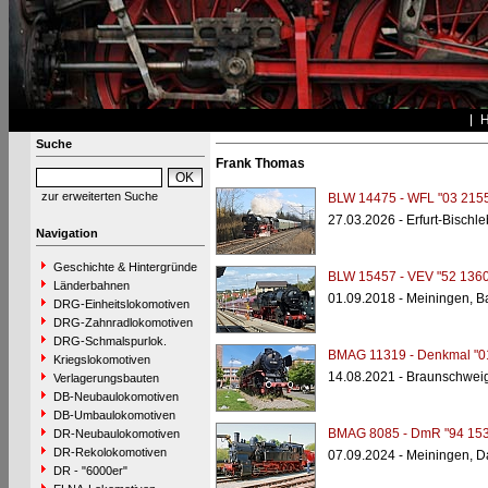
Suche
Frank Thomas
zur erweiterten Suche
BLW 14475 - WFL "03 2155
27.03.2026 - Erfurt-Bischl
Navigation
Geschichte & Hintergründe
BLW 15457 - VEV "52 1360
Länderbahnen
01.09.2018 - Meiningen, B
DRG-Einheitslokomotiven
DRG-Zahnradlokomotiven
DRG-Schmalspurlok.
BMAG 11319 - Denkmal "0
Kriegslokomotiven
14.08.2021 - Braunschwei
Verlagerungsbauten
DB-Neubaulokomotiven
DB-Umbaulokomotiven
BMAG 8085 - DmR "94 153
DR-Neubaulokomotiven
DR-Rekolokomotiven
07.09.2024 - Meiningen, 
DR - "6000er"