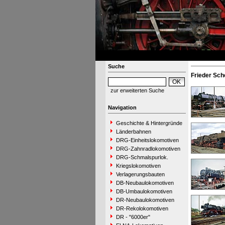
Suche
Frieder Sch
zur erweiterten Suche
Navigation
Geschichte & Hintergründe
Länderbahnen
DRG-Einheitslokomotiven
DRG-Zahnradlokomotiven
DRG-Schmalspurlok.
Kriegslokomotiven
Verlagerungsbauten
DB-Neubaulokomotiven
DB-Umbaulokomotiven
DR-Neubaulokomotiven
DR-Rekolokomotiven
DR - "6000er"