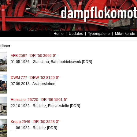
Home
Updates
Typengalerie
Mitwirkende
eibner
AFB 2567 - DR "50 3666-0"
01.05.1986 - Glauchau, Bahnbetriebswerk [DDR]
DWM 777 - DEW "52 8129-0"
07.09.2018 - Aschersleben
Henschel 26720 - DR "86 1501-5"
22.10.1982 - Rochlitz, Einsatzstelle [DDR]
Krupp 2546 - DR "50 3523-3"
__.06.1982 - Rochlitz [DDR]