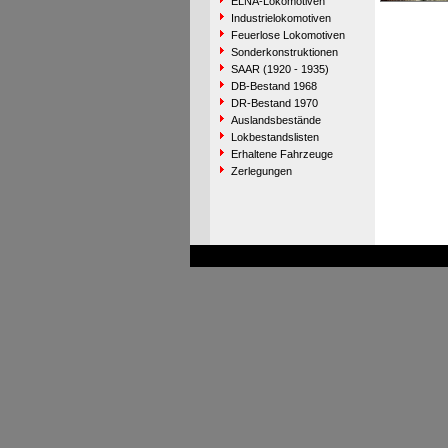
ELNA-Lokomotiven
Industrielokomotiven
Feuerlose Lokomotiven
Sonderkonstruktionen
SAAR (1920 - 1935)
DB-Bestand 1968
DR-Bestand 1970
Auslandsbestände
Lokbestandslisten
Erhaltene Fahrzeuge
Zerlegungen