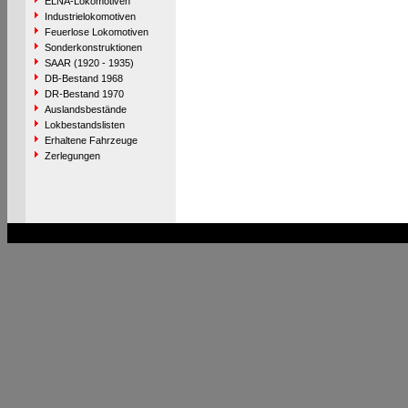
ELNA-Lokomotiven
Industrielokomotiven
Feuerlose Lokomotiven
Sonderkonstruktionen
SAAR (1920 - 1935)
DB-Bestand 1968
DR-Bestand 1970
Auslandsbestände
Lokbestandslisten
Erhaltene Fahrzeuge
Zerlegungen