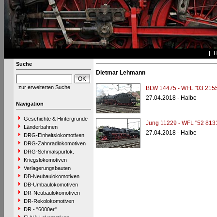
Suche
Dietmar Lehmann
zur erweiterten Suche
BLW 14475 - WFL "03 2155
27.04.2018 - Halbe
Navigation
Geschichte & Hintergründe
Jung 11229 - WFL "52 813
Länderbahnen
27.04.2018 - Halbe
DRG-Einheitslokomotiven
DRG-Zahnradlokomotiven
DRG-Schmalspurlok.
Kriegslokomotiven
Verlagerungsbauten
DB-Neubaulokomotiven
DB-Umbaulokomotiven
DR-Neubaulokomotiven
DR-Rekolokomotiven
DR - "6000er"