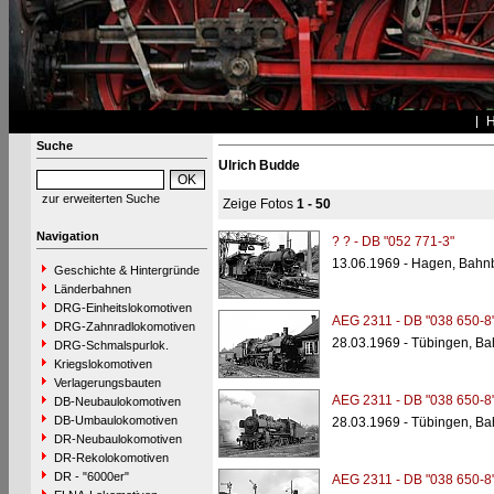
Suche
Ulrich Budde
zur erweiterten Suche
Zeige Fotos
1 - 50
Navigation
? ? - DB "052 771-3"
13.06.1969 - Hagen, Bahn
Geschichte & Hintergründe
Länderbahnen
DRG-Einheitslokomotiven
AEG 2311 - DB "038 650-8
DRG-Zahnradlokomotiven
28.03.1969 - Tübingen, Ba
DRG-Schmalspurlok.
Kriegslokomotiven
Verlagerungsbauten
AEG 2311 - DB "038 650-8
DB-Neubaulokomotiven
DB-Umbaulokomotiven
28.03.1969 - Tübingen, Ba
DR-Neubaulokomotiven
DR-Rekolokomotiven
DR - "6000er"
AEG 2311 - DB "038 650-8