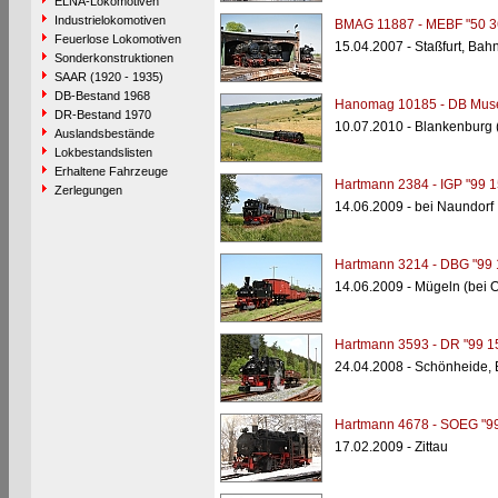
ELNA-Lokomotiven
Industrielokomotiven
BMAG 11887 - MEBF "50 3
Feuerlose Lokomotiven
15.04.2007 - Staßfurt, Bah
Sonderkonstruktionen
SAAR (1920 - 1935)
DB-Bestand 1968
Hanomag 10185 - DB Muse
DR-Bestand 1970
10.07.2010 - Blankenburg 
Auslandsbestände
Lokbestandslisten
Erhaltene Fahrzeuge
Hartmann 2384 - IGP "99 1
Zerlegungen
14.06.2009 - bei Naundorf
Hartmann 3214 - DBG "99 
14.06.2009 - Mügeln (bei 
Hartmann 3593 - DR "99 1
24.04.2008 - Schönheide,
Hartmann 4678 - SOEG "99
17.02.2009 - Zittau