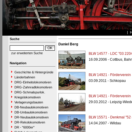
Suche
Daniel Berg
zur erweiterten Suche
BLW 14577 - LDC "03 2204
16.09.2006 - Cottbus, Bah
Navigation
Geschichte & Hintergründe
BLW 14921 - Förderverein
Länderbahnen
03.09.2011 - Schkopau
DRG-Einheitslokomotiven
DRG-Zahnradlokomotiven
DRG-Schmalspurlok.
BLW 14921 - Förderverein
Kriegslokomotiven
29.03.2012 - Leipzig-Wiede
Verlagerungsbauten
DB-Neubaulokomotiven
DB-Umbaulokomotiven
BLW 15571 - Denkmal "52 
DR-Neubaulokomotiven
DR-Rekolokomotiven
14.04.2007 - Wildau
DR - "6000er"