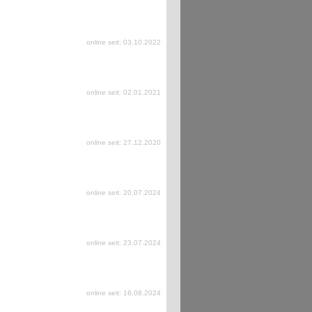
online seit: 03.10.2022
online seit: 02.01.2021
online seit: 27.12.2020
online seit: 20.07.2024
online seit: 23.07.2024
online seit: 16.08.2024