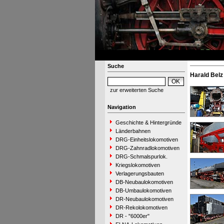
Suche
Harald Belz
zur erweiterten Suche
Navigation
Geschichte & Hintergründe
Länderbahnen
DRG-Einheitslokomotiven
DRG-Zahnradlokomotiven
DRG-Schmalspurlok.
Kriegslokomotiven
Verlagerungsbauten
DB-Neubaulokomotiven
DB-Umbaulokomotiven
DR-Neubaulokomotiven
DR-Rekolokomotiven
DR - "6000er"