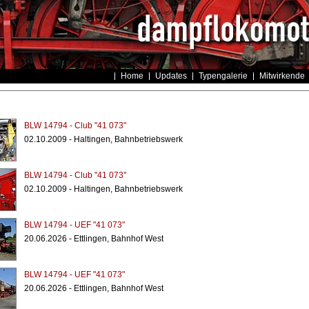
Home
Updates
Typengalerie
Mitwirkende
BLW 14794 - Club "41 073"
02.10.2009 - Haltingen, Bahnbetriebswerk
BLW 14794 - Club "41 073"
02.10.2009 - Haltingen, Bahnbetriebswerk
BLW 14794 - UEF "41 073"
20.06.2026 - Ettlingen, Bahnhof West
BLW 14794 - UEF "41 073"
20.06.2026 - Ettlingen, Bahnhof West