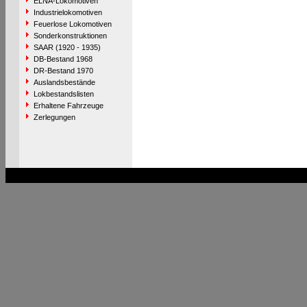
ELNA-Lokomotiven
Industrielokomotiven
Feuerlose Lokomotiven
Sonderkonstruktionen
SAAR (1920 - 1935)
DB-Bestand 1968
DR-Bestand 1970
Auslandsbestände
Lokbestandslisten
Erhaltene Fahrzeuge
Zerlegungen