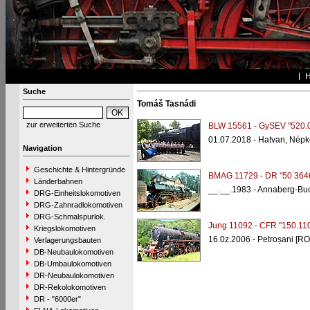
Suche
Tomáš Tasnádi
zur erweiterten Suche
BLW 15561 - GySEV "520.
01.07.2018 - Hatvan, Népke
Navigation
Geschichte & Hintergründe
BMAG 11729 - DR "50 364
Länderbahnen
__.__.1983 - Annaberg-Bu
DRG-Einheitslokomotiven
DRG-Zahnradlokomotiven
DRG-Schmalspurlok.
Jung 11092 - CFR "150.11
Kriegslokomotiven
16.0z.2006 - Petroșani [RO
Verlagerungsbauten
DB-Neubaulokomotiven
DB-Umbaulokomotiven
DR-Neubaulokomotiven
DR-Rekolokomotiven
DR - "6000er"