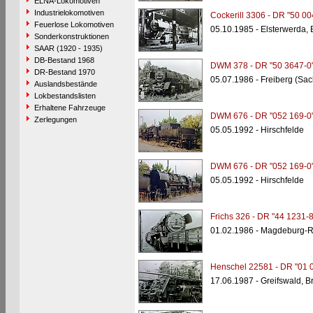
ELNA-Lokomotiven
Industrielokomotiven
Cockerill 3306 - DR "50 00
Feuerlose Lokomotiven
05.10.1985 - Elsterwerda,
Sonderkonstruktionen
SAAR (1920 - 1935)
DB-Bestand 1968
DWM 378 - DR "50 3647-0
DR-Bestand 1970
05.07.1986 - Freiberg (Sac
Auslandsbestände
Lokbestandslisten
Erhaltene Fahrzeuge
DWM 676 - DR "052 169-0
Zerlegungen
05.05.1992 - Hirschfelde
DWM 676 - DR "052 169-0
05.05.1992 - Hirschfelde
Frichs 326 - DR "44 1231-8
01.02.1986 - Magdeburg-
Henschel 22581 - DR "01 
17.06.1987 - Greifswald, B