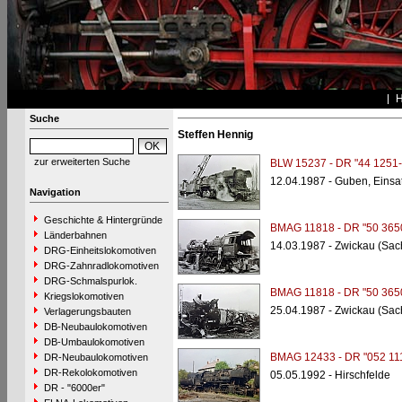
Suche
Steffen Hennig
zur erweiterten Suche
BLW 15237 - DR "44 1251-
12.04.1987 - Guben, Einsat
Navigation
Geschichte & Hintergründe
BMAG 11818 - DR "50 365
Länderbahnen
14.03.1987 - Zwickau (Sac
DRG-Einheitslokomotiven
DRG-Zahnradlokomotiven
DRG-Schmalspurlok.
BMAG 11818 - DR "50 365
Kriegslokomotiven
25.04.1987 - Zwickau (Sac
Verlagerungsbauten
DB-Neubaulokomotiven
DB-Umbaulokomotiven
BMAG 12433 - DR "052 11
DR-Neubaulokomotiven
DR-Rekolokomotiven
05.05.1992 - Hirschfelde
DR - "6000er"