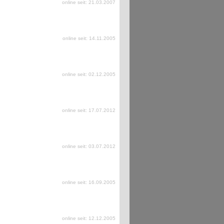
online seit: 21.03.2007
online seit: 14.11.2005
online seit: 02.12.2005
online seit: 17.07.2012
online seit: 03.07.2012
online seit: 16.09.2005
online seit: 12.12.2005