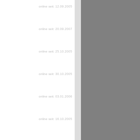
online seit: 12.09.2005
online seit: 20.09.2007
online seit: 25.10.2005
online seit: 30.10.2005
online seit: 03.01.2006
online seit: 16.10.2005