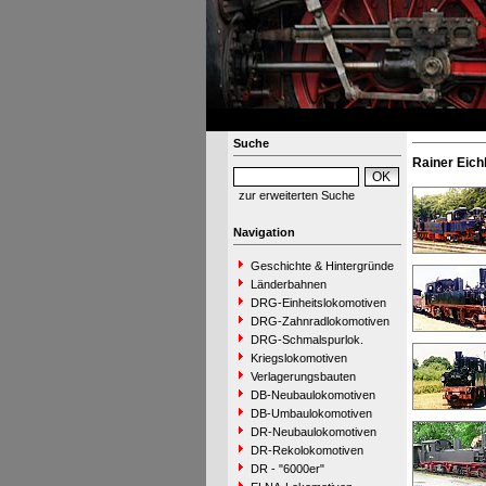
Suche
Rainer Eich
zur erweiterten Suche
Navigation
Geschichte & Hintergründe
Länderbahnen
DRG-Einheitslokomotiven
DRG-Zahnradlokomotiven
DRG-Schmalspurlok.
Kriegslokomotiven
Verlagerungsbauten
DB-Neubaulokomotiven
DB-Umbaulokomotiven
DR-Neubaulokomotiven
DR-Rekolokomotiven
DR - "6000er"