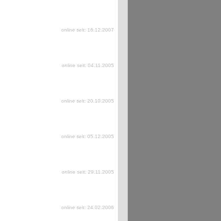
online seit: 16.12.2007
online seit: 04.11.2005
online seit: 20.10.2005
online seit: 05.12.2005
online seit: 29.11.2005
online seit: 24.02.2006