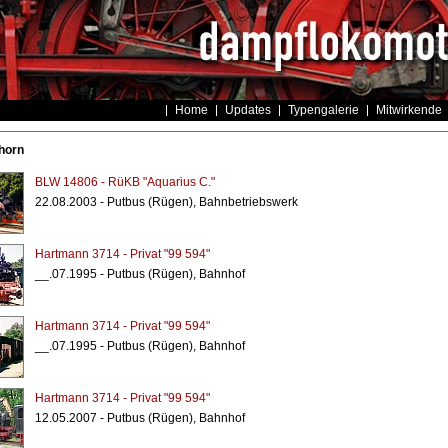
Home
Updates
Typengalerie
Mitwirkende
horn
BLW 14806 - RüKB "Aquarius C."
22.08.2003 - Putbus (Rügen), Bahnbetriebswerk
Hartmann 3714 - Privat "99 594"
__.07.1995 - Putbus (Rügen), Bahnhof
Hartmann 3714 - Privat "99 594"
__.07.1995 - Putbus (Rügen), Bahnhof
Hartmann 3714 - Privat "99 594"
12.05.2007 - Putbus (Rügen), Bahnhof