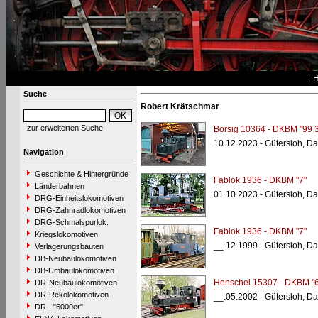
Suche
Robert Krätschmar
zur erweiterten Suche
Borsig 10364 - DKBM "99 
10.12.2023 - Gütersloh, D
Navigation
Geschichte & Hintergründe
Fablok 1936 - DKBM "7"
Länderbahnen
01.10.2023 - Gütersloh, D
DRG-Einheitslokomotiven
DRG-Zahnradlokomotiven
DRG-Schmalspurlok.
Fablok 1936 - DKBM "7"
Kriegslokomotiven
__.12.1999 - Gütersloh, D
Verlagerungsbauten
DB-Neubaulokomotiven
DB-Umbaulokomotiven
Henschel 15307 - DKBM "6
DR-Neubaulokomotiven
DR-Rekolokomotiven
__.05.2002 - Gütersloh, D
DR - "6000er"