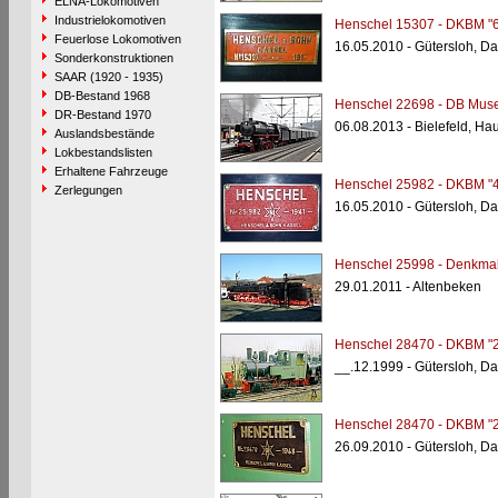
ELNA-Lokomotiven
Industrielokomotiven
Henschel 15307 - DKBM "6
Feuerlose Lokomotiven
16.05.2010 - Gütersloh, D
Sonderkonstruktionen
SAAR (1920 - 1935)
DB-Bestand 1968
Henschel 22698 - DB Mus
DR-Bestand 1970
06.08.2013 - Bielefeld, Ha
Auslandsbestände
Lokbestandslisten
Erhaltene Fahrzeuge
Henschel 25982 - DKBM "4
Zerlegungen
16.05.2010 - Gütersloh, D
Henschel 25998 - Denkmal
29.01.2011 - Altenbeken
Henschel 28470 - DKBM "2
__.12.1999 - Gütersloh, D
Henschel 28470 - DKBM "2
26.09.2010 - Gütersloh, D