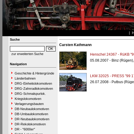
Suche
Carsten Kathmann
zur erweiterten Suche
Henschel 24367 - RüKB "9
05.08.2007 - Binz (Rügen)
Navigation
Geschichte & Hintergründe
LKM 32025 - PRESS "99 1
Länderbahnen
26.07.2008 - Putbus (Rüge
DRG-Einheitslokomotiven
DRG-Zahnradlokomotiven
DRG-Schmalspurlok.
Kriegslokomotiven
Verlagerungsbauten
DB-Neubaulokomotiven
DB-Umbaulokomotiven
DR-Neubaulokomotiven
DR-Rekolokomotiven
DR - "6000er"