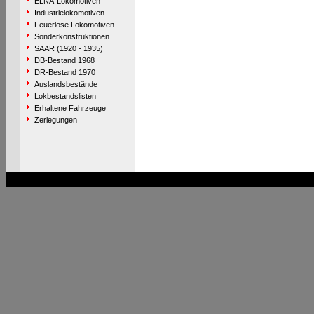
ELNA-Lokomotiven
Industrielokomotiven
Feuerlose Lokomotiven
Sonderkonstruktionen
SAAR (1920 - 1935)
DB-Bestand 1968
DR-Bestand 1970
Auslandsbestände
Lokbestandslisten
Erhaltene Fahrzeuge
Zerlegungen